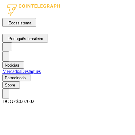
Ecossistema
Português brasileiro
Notícias
Mercados
Destaques
Patrocinado
Sobre
DOGE
$0.07002