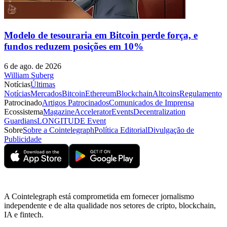
Modelo de tesouraria em Bitcoin perde força, e
fundos reduzem posições em 10%
6 de ago. de 2026
William Suberg
Notícias
Últimas
Notícias
Mercados
Bitcoin
Ethereum
Blockchain
Altcoins
Regulamento
Patrocinado
Artigos Patrocinados
Comunicados de Imprensa
Ecossistema
Magazine
Accelerator
Events
Decentralization
Guardians
LONGITUDE Event
Sobre
Sobre a Cointelegraph
Política Editorial
Divulgação de
Publicidade
A Cointelegraph está comprometida em fornecer jornalismo
independente e de alta qualidade nos setores de cripto, blockchain,
IA e fintech.