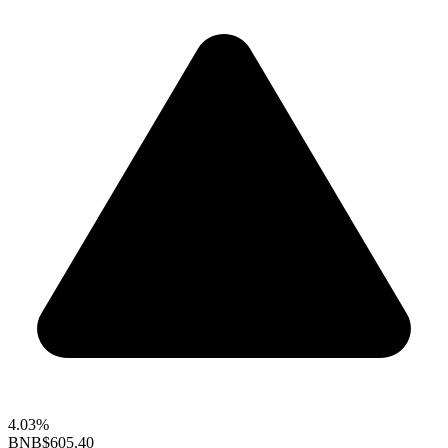
4.03%
BNB
$605.40