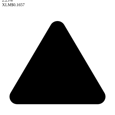
2.25%
XLM
$0.1657