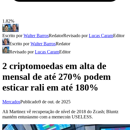
1.82%
Escrito por
Walter Barros
Redator
Revisado por
Lucas Caram
Editor
Escrito por
Walter Barros
Redator
Revisado por
Lucas Caram
Editor
2 criptomoedas em alta de
mensal de até 270% podem
esticar rali em até 180%
Mercados
Publicado
9 de out. de 2025
Ali Martinez vê recuperação de nível de 2018 do Zcash; Bluntz
mantém entusiasmo com a memecoin USELESS.