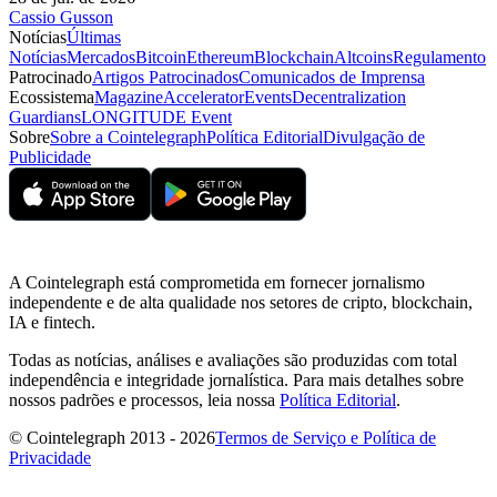
Cassio Gusson
Notícias
Últimas
Notícias
Mercados
Bitcoin
Ethereum
Blockchain
Altcoins
Regulamento
Patrocinado
Artigos Patrocinados
Comunicados de Imprensa
Ecossistema
Magazine
Accelerator
Events
Decentralization
Guardians
LONGITUDE Event
Sobre
Sobre a Cointelegraph
Política Editorial
Divulgação de
Publicidade
A Cointelegraph está comprometida em fornecer jornalismo
independente e de alta qualidade nos setores de cripto, blockchain,
IA e fintech.
Todas as notícias, análises e avaliações são produzidas com total
independência e integridade jornalística. Para mais detalhes sobre
nossos padrões e processos, leia nossa
Política Editorial
.
© Cointelegraph 2013 - 2026
Termos de Serviço e Política de
Privacidade