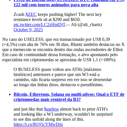
122 mil com touros animados para nova alta
Zcash
$ZEC
keeps pushing higher! The next key
resistance levels sit at $290 and $650.
pic.twitter.com/LC2zHntDjT
— Ali (@ali_charts)
October 9, 2025
No caso do USELESS, que era transacionado por US$ 0,39
(+4,5%) com alta de 76% em 30 dias, Bluntz também destacou no X
que a memecoin se encontra dentro das ondas ascendentes de Elliot.
Em caso de continuidade dessa formação, o alvo apontando pelo
especialista em criptomoedas se aproxima de US$ 1,1 (+180%).
O $USELESS quase voltou aos ATHs [máximos
históricos] anteriores e parece que um W3 está a
caminho, não ficaria surpreso em ver isso se desenrolar
ao longo das linhas disso, destacou o pseudônimo.
Bitcoin, Ethereum, Solana ou multi-ativos: Qual o ETF de
criptomoedas mais rentável da B3?
and just like that
$useless
almost back to prior ATH's
and looking like a W3 underway, wouldn't be surprised
to see this unfold along the lines of this.
https://t.co/ROj5cYMwDm