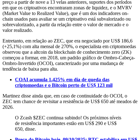
preço a partir de nove a 13 velas anteriores, suportes dos períodos
em que os criptoativos encontraram zonas de liquidez, e o MVRV
(Market Value to Realized Value), que é um dos indicadores on-
chain usados para avaliar se um criptoativo está subvalorizado ou
sobrevalorizado, a partir da relação entre o valor de mercado e o
valor realizado.
Entretanto, em relação ao ZEC, que era negociado por US$ 186,6
(+25,1%) com alta mensal de 270%, o especialista em criptomoedas
observou que a altcoin da blockchain de conhecimento zero (ZK)
começou a formar, em 2018, um padrão gráfico de Ombro-Cabeça-
Ombro-Invertido (OCOI), caracterizado por uma mudança de
tendência de baixa para alta.
COAI acumula 1.425% em dia de queda das
criptomoedas e o Bitcoin perto de US$ 123 mil
Martinez disse ainda que, em caso de continuidade do OCOI, o
ZEC tem chance de revisitar a resistência de US$ 650 até meados de
2026.
O Zcash $ZEC continua subindo! Os próximos níveis
de resistência importantes estão em US$ 290 e US$
650, disse.
Preço do Bitcoin hoje, 09/10/2025: BTC estabiliza em US$