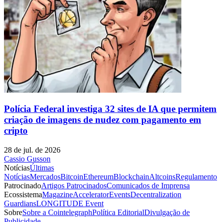
Polícia Federal investiga 32 sites de IA que permitem
criação de imagens de nudez com pagamento em
cripto
28 de jul. de 2026
Cassio Gusson
Notícias
Últimas
Notícias
Mercados
Bitcoin
Ethereum
Blockchain
Altcoins
Regulamento
Patrocinado
Artigos Patrocinados
Comunicados de Imprensa
Ecossistema
Magazine
Accelerator
Events
Decentralization
Guardians
LONGITUDE Event
Sobre
Sobre a Cointelegraph
Política Editorial
Divulgação de
Publicidade