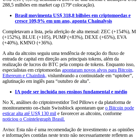
288,5 milhões em market cap (179ª colocação).
Brasil movimenta US$ 318,8 bilhões em criptomoedas e
cresce 109,9% em um ano, aponta Chainalysis
Completavam a lista, pela aferição de alta mensal: ZEC (+154%), M
(+152%), BLUE (+105), PUMP (+83%), DEXE (+65%), EVA
(+40%), KMNO (+36%).
A alta da altcoins seguiu uma tendência de rotação do fluxo de
entrada de capital em direção aos principais tokens, além da
realização de lucros do BTC pela compra de tokens. Enquanto isso,
especialistas em criptomoedas
apontaram novos alvos para Bitcoin,
Ethereum e Chainlink,
vislumbrando a continuidade em “uptober”,
aglutinação em inglês para “outubro de alta”.
IA pode ser incluída nos ensinos fundamental e médio
No X, análises do criptoinvestidor Ted Pillows e da plataforma de
monitoramento on-chain Swissblock apontaram que
o Bitcoin pode
esticar alta até US$ 130 mil
e favorecer as altcoins, conforme
noticiou o Cointelegraph Brasil.
Aviso: Esta não é uma recomendação de investimento e as opiniões
e informações contidas neste texto não necessariamente refletem as