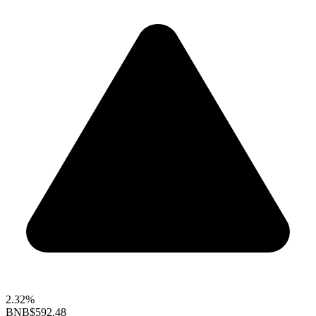
2.32%
BNB
$592.48