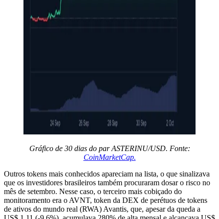
Gráfico de 30 dias do par ASTERINU/USD. Fonte:
CoinMarketCap.
Outros tokens mais conhecidos apareciam na lista, o que sinalizava
que os investidores brasileiros também procuraram dosar o risco no
mês de setembro. Nesse caso, o terceiro mais cobiçado do
monitoramento era o AVNT, token da DEX de perétuos de tokens
de ativos do mundo real (RWA) Avantis, que, apesar da queda a
US$ 1,11 (-9,6%), acumulava 280% de alta mensal e alcançava US$