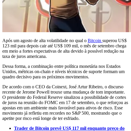
Após um agosto de alta volatilidade no qual o
Bitcoin
superou US$
123 mil para depois cair até US$ 109 mil, o mês de setembro chega
em meio a fortes expectativas de alta devido à possível redução na
taxa de juros americana.
Dessa forma, a combinação entre política monetária nos Estados
Unidos, métricas on-chain e níveis técnicos de suporte formam um
quadro decisivo para os próximos movimentos.
De acordo com o CEO da Coinext, José Artur Ribeiro, o discurso
recente de Jerome Powell trouxe uma mudança de tom importante.
O presidente do Federal Reserve sinalizou a possibilidade de cortes
de juros na reunião do FOMC em 17 de setembro, o que reforçou as
apostas em um ambiente mais favorável para ativos de risco. Esse
movimento já refletiu em recordes no S&P 500, mostrando que o
apetite por risco está longe de ter esfriado.
Trader de Bitcoin prevê US$ 117 mil enquanto preço do