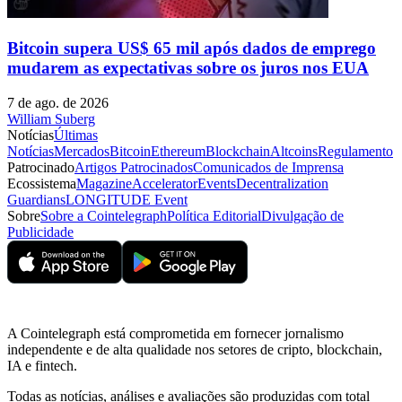
Bitcoin supera US$ 65 mil após dados de emprego
mudarem as expectativas sobre os juros nos EUA
7 de ago. de 2026
William Suberg
Notícias
Últimas
Notícias
Mercados
Bitcoin
Ethereum
Blockchain
Altcoins
Regulamento
Patrocinado
Artigos Patrocinados
Comunicados de Imprensa
Ecossistema
Magazine
Accelerator
Events
Decentralization
Guardians
LONGITUDE Event
Sobre
Sobre a Cointelegraph
Política Editorial
Divulgação de
Publicidade
A Cointelegraph está comprometida em fornecer jornalismo
independente e de alta qualidade nos setores de cripto, blockchain,
IA e fintech.
Todas as notícias, análises e avaliações são produzidas com total