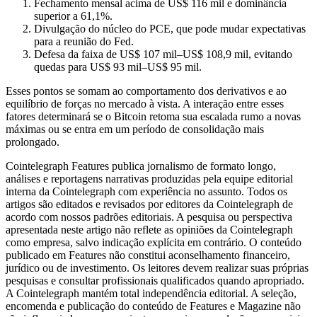
Fechamento mensal acima de US$ 116 mil e dominância
superior a 61,1%.
Divulgação do núcleo do PCE, que pode mudar expectativas
para a reunião do Fed.
Defesa da faixa de US$ 107 mil–US$ 108,9 mil, evitando
quedas para US$ 93 mil–US$ 95 mil.
Esses pontos se somam ao comportamento dos derivativos e ao
equilíbrio de forças no mercado à vista. A interação entre esses
fatores determinará se o Bitcoin retoma sua escalada rumo a novas
máximas ou se entra em um período de consolidação mais
prolongado.
Cointelegraph Features publica jornalismo de formato longo,
análises e reportagens narrativas produzidas pela equipe editorial
interna da Cointelegraph com experiência no assunto. Todos os
artigos são editados e revisados por editores da Cointelegraph de
acordo com nossos padrões editoriais. A pesquisa ou perspectiva
apresentada neste artigo não reflete as opiniões da Cointelegraph
como empresa, salvo indicação explícita em contrário. O conteúdo
publicado em Features não constitui aconselhamento financeiro,
jurídico ou de investimento. Os leitores devem realizar suas próprias
pesquisas e consultar profissionais qualificados quando apropriado.
A Cointelegraph mantém total independência editorial. A seleção,
encomenda e publicação do conteúdo de Features e Magazine não