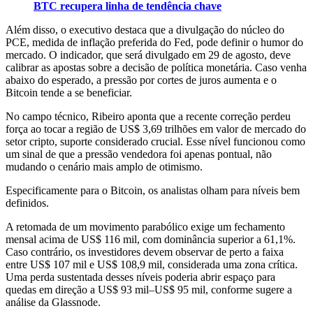
BTC recupera linha de tendência chave
Além disso, o executivo destaca que a divulgação do núcleo do
PCE, medida de inflação preferida do Fed, pode definir o humor do
mercado. O indicador, que será divulgado em 29 de agosto, deve
calibrar as apostas sobre a decisão de política monetária. Caso venha
abaixo do esperado, a pressão por cortes de juros aumenta e o
Bitcoin tende a se beneficiar.
No campo técnico, Ribeiro aponta que a recente correção perdeu
força ao tocar a região de US$ 3,69 trilhões em valor de mercado do
setor cripto, suporte considerado crucial. Esse nível funcionou como
um sinal de que a pressão vendedora foi apenas pontual, não
mudando o cenário mais amplo de otimismo.
Especificamente para o Bitcoin, os analistas olham para níveis bem
definidos.
A retomada de um movimento parabólico exige um fechamento
mensal acima de US$ 116 mil, com dominância superior a 61,1%.
Caso contrário, os investidores devem observar de perto a faixa
entre US$ 107 mil e US$ 108,9 mil, considerada uma zona crítica.
Uma perda sustentada desses níveis poderia abrir espaço para
quedas em direção a US$ 93 mil–US$ 95 mil, conforme sugere a
análise da Glassnode.