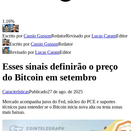
1.16%
Escrito por
Cassio Gusson
Redator
Revisado por
Lucas Caram
Editor
Escrito por
Cassio Gusson
Redator
Revisado por
Lucas Caram
Editor
Esses sinais definirão o preço
do Bitcoin em setembro
Características
Publicado
27 de ago. de 2025
Mercado acompanha juros do Fed, núcleo do PCE e suportes
técnicos para entender se o Bitcoin inicia nova alta ou testa zonas
mais baixas.