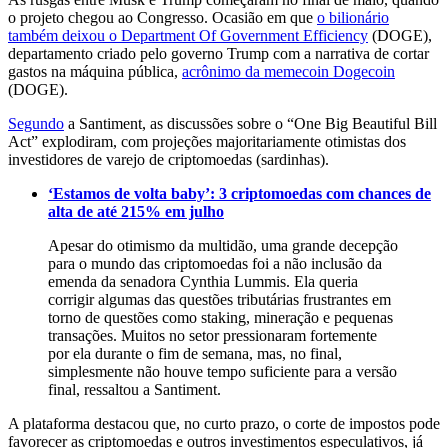
o projeto chegou ao Congresso. Ocasião em que
o bilionário
também deixou o Department Of Government Efficiency
(DOGE),
departamento criado pelo governo Trump com a narrativa de cortar
gastos na máquina pública,
acrônimo da memecoin Dogecoin
(DOGE).
Segundo
a Santiment, as discussões sobre o “One Big Beautiful Bill
Act” explodiram, com projeções majoritariamente otimistas dos
investidores de varejo de criptomoedas (sardinhas).
‘Estamos de volta baby’: 3 criptomoedas com chances de
alta de até 215% em julho
Apesar do otimismo da multidão, uma grande decepção
para o mundo das criptomoedas foi a não inclusão da
emenda da senadora Cynthia Lummis. Ela queria
corrigir algumas das questões tributárias frustrantes em
torno de questões como staking, mineração e pequenas
transações. Muitos no setor pressionaram fortemente
por ela durante o fim de semana, mas, no final,
simplesmente não houve tempo suficiente para a versão
final, ressaltou a Santiment.
A plataforma destacou que, no curto prazo, o corte de impostos pode
favorecer as criptomoedas e outros investimentos especulativos, já