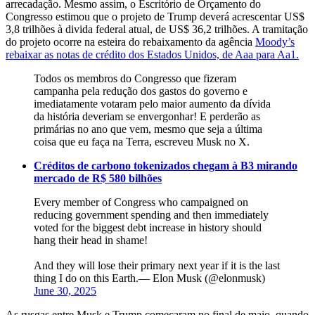
arrecadação. Mesmo assim, o Escritório de Orçamento do
Congresso estimou que o projeto de Trump deverá acrescentar US$
3,8 trilhões à divida federal atual, de US$ 36,2 trilhões. A tramitação
do projeto ocorre na esteira do rebaixamento da agência
Moody’s
rebaixar as notas de crédito dos Estados Unidos, de Aaa para Aa1.
Todos os membros do Congresso que fizeram
campanha pela redução dos gastos do governo e
imediatamente votaram pelo maior aumento da dívida
da história deveriam se envergonhar! E perderão as
primárias no ano que vem, mesmo que seja a última
coisa que eu faça na Terra, escreveu Musk no X.
Créditos de carbono tokenizados chegam à B3 mirando
mercado de R$ 580 bilhões
Every member of Congress who campaigned on
reducing government spending and then immediately
voted for the biggest debt increase in history should
hang their head in shame!
And they will lose their primary next year if it is the last
thing I do on this Earth.— Elon Musk (@elonmusk)
June 30, 2025
As rusgas entre Musk e Trump começaram no final de maio, quando