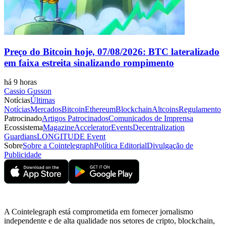
Preço do Bitcoin hoje, 07/08/2026: BTC lateralizado
em faixa estreita sinalizando rompimento
há 9 horas
Cassio Gusson
Notícias
Últimas
Notícias
Mercados
Bitcoin
Ethereum
Blockchain
Altcoins
Regulamento
Patrocinado
Artigos Patrocinados
Comunicados de Imprensa
Ecossistema
Magazine
Accelerator
Events
Decentralization
Guardians
LONGITUDE Event
Sobre
Sobre a Cointelegraph
Política Editorial
Divulgação de
Publicidade
A Cointelegraph está comprometida em fornecer jornalismo
independente e de alta qualidade nos setores de cripto, blockchain,