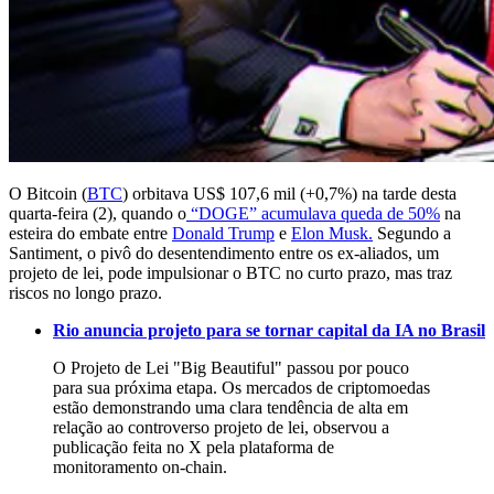
O Bitcoin (
BTC
) orbitava US$ 107,6 mil (+0,7%) na tarde desta
quarta-feira (2), quando o
“DOGE” acumulava queda de 50%
na
esteira do embate entre
Donald Trump
e
Elon Musk.
Segundo a
Santiment, o pivô do desentendimento entre os ex-aliados, um
projeto de lei, pode impulsionar o BTC no curto prazo, mas traz
riscos no longo prazo.
Rio anuncia projeto para se tornar capital da IA no Brasil
O Projeto de Lei "Big Beautiful" passou por pouco
para sua próxima etapa. Os mercados de criptomoedas
estão demonstrando uma clara tendência de alta em
relação ao controverso projeto de lei, observou a
publicação feita no X pela plataforma de
monitoramento on-chain.