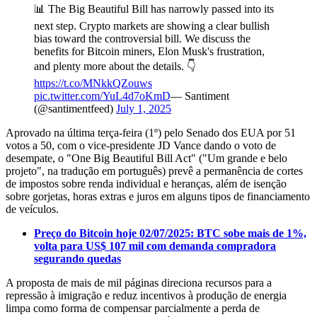
📊 The Big Beautiful Bill has narrowly passed into its
next step. Crypto markets are showing a clear bullish
bias toward the controversial bill. We discuss the
benefits for Bitcoin miners, Elon Musk's frustration,
and plenty more about the details. 👇
https://t.co/MNkkQZouws
pic.twitter.com/YuL4d7oKmD
— Santiment
(@santimentfeed)
July 1, 2025
Aprovado na última terça-feira (1º) pelo Senado dos EUA por 51
votos a 50, com o vice-presidente JD Vance dando o voto de
desempate, o "One Big Beautiful Bill Act" ("Um grande e belo
projeto", na tradução em português) prevê a permanência de cortes
de impostos sobre renda individual e heranças, além de isenção
sobre gorjetas, horas extras e juros em alguns tipos de financiamento
de veículos.
Preço do Bitcoin hoje 02/07/2025: BTC sobe mais de 1%,
volta para US$ 107 mil com demanda compradora
segurando quedas
A proposta de mais de mil páginas direciona recursos para a
repressão à imigração e reduz incentivos à produção de energia
limpa como forma de compensar parcialmente a perda de