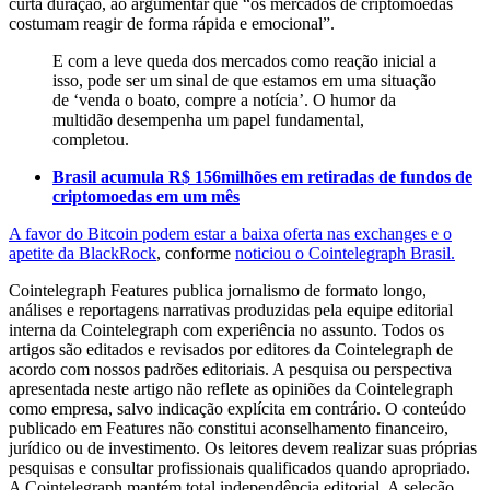
curta duração, ao argumentar que “os mercados de criptomoedas
costumam reagir de forma rápida e emocional”.
E com a leve queda dos mercados como reação inicial a
isso, pode ser um sinal de que estamos em uma situação
de ‘venda o boato, compre a notícia’. O humor da
multidão desempenha um papel fundamental,
completou.
Brasil acumula R$ 156milhões em retiradas de fundos de
criptomoedas em um mês
A favor do Bitcoin podem estar a baixa oferta nas exchanges e o
apetite da BlackRock
, conforme
noticiou o Cointelegraph Brasil.
Cointelegraph Features publica jornalismo de formato longo,
análises e reportagens narrativas produzidas pela equipe editorial
interna da Cointelegraph com experiência no assunto. Todos os
artigos são editados e revisados por editores da Cointelegraph de
acordo com nossos padrões editoriais. A pesquisa ou perspectiva
apresentada neste artigo não reflete as opiniões da Cointelegraph
como empresa, salvo indicação explícita em contrário. O conteúdo
publicado em Features não constitui aconselhamento financeiro,
jurídico ou de investimento. Os leitores devem realizar suas próprias
pesquisas e consultar profissionais qualificados quando apropriado.
A Cointelegraph mantém total independência editorial. A seleção,