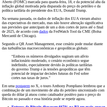
Aberto (FOMC) marcada para quarta-feira, 18, e da potencial alta da
inflação global motivada pela disparada do preço do petróleo e da
política tarifária do presidente dos EUA, Donald Trump.
Na semana passada, os dados de inflação dos EUA vieram abaixo
das expectativas do mercado, mas não houve alteração significativa
nas previsões que antecipam de um a dois cortes de juros até o final
de 2025, de acordo com
dados
da FedWatch Tool da CME (Bolsa
Mercantil de Chicago).
Segundo a QR Asset Management, esse cenário pode mudar diante
das turbulências macroeconômicas e geopolíticas globais:
“Embora os números divulgados sugiram um alívio
inflacionário moderado, o cenário econômico segue
indefinido, especialmente devido às políticas tarifárias
do governo Trump e às tensões geopolíticas que têm
potencial de impactar decisões futuras do Fed sobre
cortes nas taxas de juros.”
Em uma
postagem
no X, o touro Anthony Pompliano lembrou que a
combinação de um movimento de alta do petróleo sincronizado com
queda do dólar já atuou como catalisador positivo para o preço do
Bitcoin no passado e essa história pode se repetir agora.
Futuros de Bitcoin disparam 667% na B3 em maio apesar