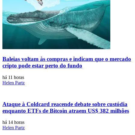
Baleias voltam às compras e indicam que o mercado
cripto pode estar perto do fundo
há 11 horas
Helen Partz
Ataque à Coldcard reacende debate sobre custódia
enquanto ETFs de Bitcoin atraem US$ 382 milhões
há 14 horas
Helen Partz