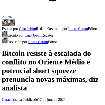
2.50%
Escrito por
Caio Jobim
Redator
Revisado por
Lucas Caram
Editor
Escrito por
Caio Jobim
Redator
Revisado por
Lucas Caram
Editor
Bitcoin resiste à escalada do
conflito no Oriente Médio e
potencial short squeeze
prenuncia novas máximas, diz
analista
Características
Publicado
17 de jun. de 2025