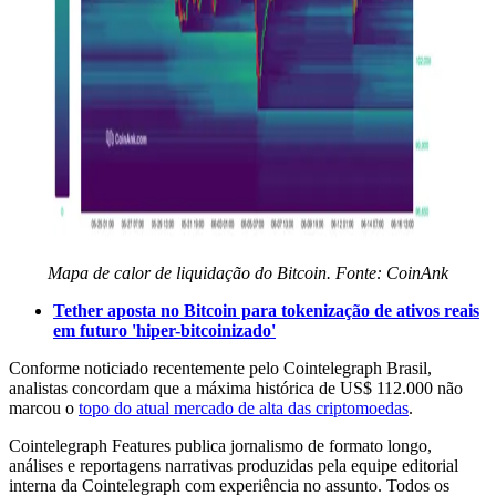
Mapa de calor de liquidação do Bitcoin. Fonte: CoinAnk
Tether aposta no Bitcoin para tokenização de ativos reais
em futuro 'hiper-bitcoinizado'
Conforme noticiado recentemente pelo Cointelegraph Brasil,
analistas concordam que a máxima histórica de US$ 112.000 não
marcou o
topo do atual mercado de alta das criptomoedas
.
Cointelegraph Features publica jornalismo de formato longo,
análises e reportagens narrativas produzidas pela equipe editorial
interna da Cointelegraph com experiência no assunto. Todos os