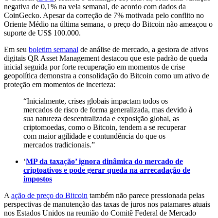
negativa de 0,1% na vela semanal, de acordo com dados da
CoinGecko. Apesar da correção de 7% motivada pelo conflito no
Oriente Médio na última semana, o preço do Bitcoin não ameaçou o
suporte de US$ 100.000.
Em seu
boletim semanal
de análise de mercado, a gestora de ativos
digitais QR Asset Management destacou que este padrão de queda
inicial seguida por forte recuperação em momentos de crise
geopolítica demonstra a consolidação do Bitcoin como um ativo de
proteção em momentos de incerteza:
“Inicialmente, crises globais impactam todos os
mercados de risco de forma generalizada, mas devido à
sua natureza descentralizada e exposição global, as
criptomoedas, como o Bitcoin, tendem a se recuperar
com maior agilidade e contundência do que os
mercados tradicionais.”
‘
MP da taxação’ ignora dinâmica do mercado de
criptoativos e pode gerar queda na arrecadação de
impostos
A
ação de preço do Bitcoin
também não parece pressionada pelas
perspectivas de manutenção das taxas de juros nos patamares atuais
nos Estados Unidos na reunião do Comitê Federal de Mercado