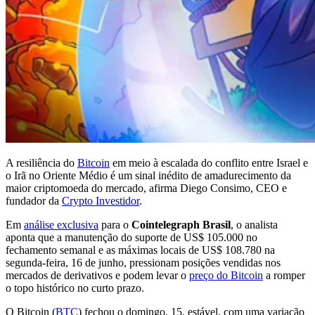
A resiliência do
Bitcoin
em meio à escalada do conflito entre Israel e
o Irã no Oriente Médio é um sinal inédito de amadurecimento da
maior criptomoeda do mercado, afirma Diego Consimo, CEO e
fundador da
Crypto Investidor
.
Em
análise exclusiva
para o
Cointelegraph Brasil
, o analista
aponta que a manutenção do suporte de US$ 105.000 no
fechamento semanal e as máximas locais de US$ 108.780 na
segunda-feira, 16 de junho, pressionam posições vendidas nos
mercados de derivativos e podem levar o
preço do Bitcoin
a romper
o topo histórico no curto prazo.
O Bitcoin (
BTC
) fechou o domingo, 15, estável, com uma variação