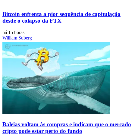
Bitcoin enfrenta a pior sequência de capitulação
desde o colapso da FTX
há 15 horas
William Suberg
Baleias voltam às compras e indicam que o mercado
cripto pode estar perto do fundo