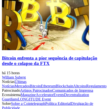
Bitcoin enfrenta a pior sequência de capitulação
desde o colapso da FTX
há 15 horas
William Suberg
Notícias
Últimas
Notícias
Mercados
Bitcoin
Ethereum
Blockchain
Altcoins
Regulamento
Patrocinado
Artigos Patrocinados
Comunicados de Imprensa
Ecossistema
Magazine
Accelerator
Events
Decentralization
Guardians
LONGITUDE Event
Sobre
Sobre a Cointelegraph
Política Editorial
Divulgação de
Publicidade