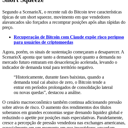
Segundo a ScenarioX, o recente rali do Bitcoin teve características
típicas de um short squeeze, movimento em que vendedores
alavancados são forçados a recomprar posições após altas rápidas do
preço.
Recuperação de Bitcoin com Claude expõe risco perigoso
para usuários de criptomoedas
Agora, porém, os sinais de sustentação começaram a desaparecer. A
ScenarioX aponta que tanto a demanda spot quanto a demanda no
mercado futuro entraram em desaceleração acelerada, levando o
indicador de demanda total para território negativo.
“Historicamente, durante fases baixistas, quando a
demanda total cai abaixo de zero, o Bitcoin tende a
entrar em períodos prolongados de consolidação lateral
ou novas quedas”, destacou a análise.
O cenário macroeconômico também continua adicionando pressão
sobre ativos de risco. O aumento dos rendimentos dos títulos
soberanos em grandes economias segue drenando liquidez global e
reduzindo o apetite por posições mais especulativas. Paralelamente,
cresce a percepção de pressão vendedora nas exchanges americanas,
especialmente em um momento em que investidores aguardam