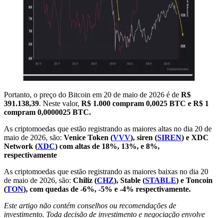
Portanto, o preço do Bitcoin em 20 de maio de 2026 é de
R$
391.138,39
. Neste valor,
R$ 1.000 compram 0,0025 BTC e R$ 1
compram 0,0000025 BTC.
As criptomoedas que estão registrando as maiores altas no dia 20 de
maio de 2026, são:
Venice Token (
VVV
), siren (
SIREN
) e XDC
Network (
XDC
) com altas de 18%, 13%, e 8%,
respectivamente
As criptomoedas que estão registrando as maiores baixas no dia 20
de maio de 2026, são:
Chiliz (
CHZ
), Stable (
STABLE
) e Toncoin
(
TON
), com quedas de -6%, -5% e -4% respectivamente.
Este artigo não contém conselhos ou recomendações de
investimento. Toda decisão de investimento e negociação envolve