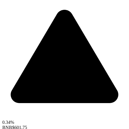
0.34%
BNB
$601.75