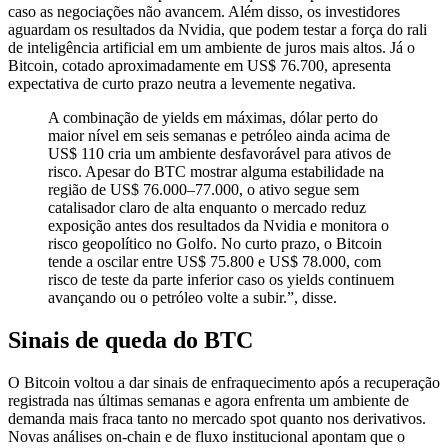
caso as negociações não avancem. Além disso, os investidores
aguardam os resultados da Nvidia, que podem testar a força do rali
de inteligência artificial em um ambiente de juros mais altos. Já o
Bitcoin, cotado aproximadamente em US$ 76.700, apresenta
expectativa de curto prazo neutra a levemente negativa.
A combinação de yields em máximas, dólar perto do
maior nível em seis semanas e petróleo ainda acima de
US$ 110 cria um ambiente desfavorável para ativos de
risco. Apesar do BTC mostrar alguma estabilidade na
região de US$ 76.000–77.000, o ativo segue sem
catalisador claro de alta enquanto o mercado reduz
exposição antes dos resultados da Nvidia e monitora o
risco geopolítico no Golfo. No curto prazo, o Bitcoin
tende a oscilar entre US$ 75.800 e US$ 78.000, com
risco de teste da parte inferior caso os yields continuem
avançando ou o petróleo volte a subir.”, disse.
Sinais de queda do BTC
O Bitcoin voltou a dar sinais de enfraquecimento após a recuperação
registrada nas últimas semanas e agora enfrenta um ambiente de
demanda mais fraca tanto no mercado spot quanto nos derivativos.
Novas análises on-chain e de fluxo institucional apontam que o