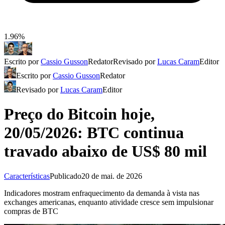
1.96%
Escrito por
Cassio Gusson
Redator
Revisado por
Lucas Caram
Editor
Escrito por
Cassio Gusson
Redator
Revisado por
Lucas Caram
Editor
Preço do Bitcoin hoje,
20/05/2026: BTC continua
travado abaixo de US$ 80 mil
Características
Publicado
20 de mai. de 2026
Indicadores mostram enfraquecimento da demanda à vista nas
exchanges americanas, enquanto atividade cresce sem impulsionar
compras de BTC