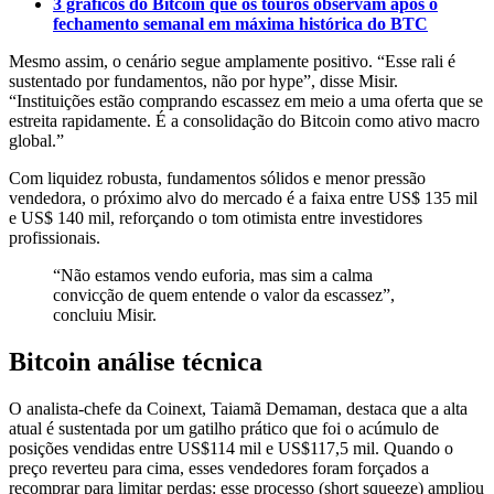
3 gráficos do Bitcoin que os touros observam após o
fechamento semanal em máxima histórica do BTC
Mesmo assim, o cenário segue amplamente positivo. “Esse rali é
sustentado por fundamentos, não por hype”, disse Misir.
“Instituições estão comprando escassez em meio a uma oferta que se
estreita rapidamente. É a consolidação do Bitcoin como ativo macro
global.”
Com liquidez robusta, fundamentos sólidos e menor pressão
vendedora, o próximo alvo do mercado é a faixa entre US$ 135 mil
e US$ 140 mil, reforçando o tom otimista entre investidores
profissionais.
“Não estamos vendo euforia, mas sim a calma
convicção de quem entende o valor da escassez”,
concluiu Misir.
Bitcoin análise técnica
O analista-chefe da Coinext, Taiamã Demaman, destaca que a alta
atual é sustentada por um gatilho prático que foi o acúmulo de
posições vendidas entre US$114 mil e US$117,5 mil. Quando o
preço reverteu para cima, esses vendedores foram forçados a
recomprar para limitar perdas: esse processo (short squeeze) ampliou