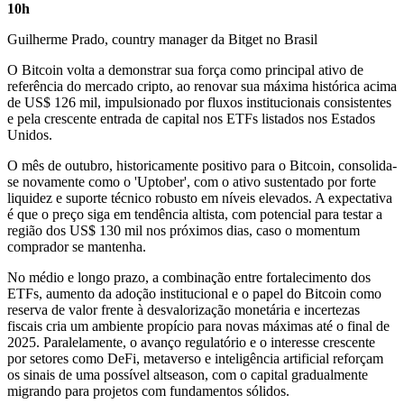
10h
Guilherme Prado, country manager da Bitget no Brasil
O Bitcoin volta a demonstrar sua força como principal ativo de
referência do mercado cripto, ao renovar sua máxima histórica acima
de US$ 126 mil, impulsionado por fluxos institucionais consistentes
e pela crescente entrada de capital nos ETFs listados nos Estados
Unidos.
O mês de outubro, historicamente positivo para o Bitcoin, consolida-
se novamente como o 'Uptober', com o ativo sustentado por forte
liquidez e suporte técnico robusto em níveis elevados. A expectativa
é que o preço siga em tendência altista, com potencial para testar a
região dos US$ 130 mil nos próximos dias, caso o momentum
comprador se mantenha.
No médio e longo prazo, a combinação entre fortalecimento dos
ETFs, aumento da adoção institucional e o papel do Bitcoin como
reserva de valor frente à desvalorização monetária e incertezas
fiscais cria um ambiente propício para novas máximas até o final de
2025. Paralelamente, o avanço regulatório e o interesse crescente
por setores como DeFi, metaverso e inteligência artificial reforçam
os sinais de uma possível altseason, com o capital gradualmente
migrando para projetos com fundamentos sólidos.