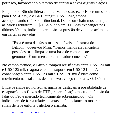
por risco, favorecendo o retorno de capital a ativos digitais e ações.
Enquanto o Bitcoin lidera a narrativa de escassez, o Ethereum saltou
para US$ 4.735, e o BNB atingiu US$ 1.242, ambos
acompanhando o fluxo institucional. Dados on-chain mostram que
as baleias retiraram US$ 1,64 bilhão em BTC das exchanges nos
últimos 30 dias, indicando redução na pressão de venda e acúmulo
em carteiras privadas.
“Essa é uma das fases mais saudáveis da história do
Bitcoin”, observou Misir. “Temos menos alavancagem,
posições mais limpas e uma base de compradores
genuínos. É um mercado em amadurecimento.”
No campo técnico, o Bitcoin rompeu resistências entre US$ 124 mil
e US$ 125 mil, e agora encontra suporte em US$ 121 mil. A
consolidação entre US$ 123 mil e US$ 126 mil é vista como
movimento natural antes de um novo avanço rumo a US$ 135 mil.
Entre os riscos no horizonte, analistas destacam a possibilidade de
estagnação nos fluxos de ETFs, reprecificação macro em função das
falas do Fed e mercado tecnicamente sobreaquecido. “Os
indicadores de força relativa e taxas de financiamento mostram
sinais de leve euforia”, alertou o analista.