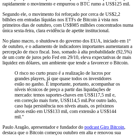
rapidamente o movimento e empurrou o BTC rumo a US$125 mil.
Segundo ele, o movimento foi reforçado por cerca de US$2,2
bilhões em entradas líquidas nos ETFs de Bitcoin à vista nos
primeiros dias de outubro, com US$985 milhões concentrados numa
única sexta-feira, clara evidência de apetite institucional.
No plano macro, o shutdown do governo dos EUA, iniciado em 1º
de outubro, e o adiamento de indicadores importantes aumentaram a
percepção de risco fiscal. Isso, somado à alta probabilidade (92,5%)
de um corte de juros pelo Fed em 29/10, eleva expectativas de mais
liquidez em dólares, um ambiente que tende a favorecer o Bitcoin.
O risco no curto prazo é a realização de lucros por
grandes players, já que quase todos os investidores
estão no ganho. É importante, portanto, acompanhar os
níveis técnicos de preço a partir das liquidações de
mercado: temos suportes-chaves em US$117,5 mil e,
em correção mais forte, US$114,5 mil.Por outro lado,
caso haja persistência nos níveis atuais, os próximos
alvos estão em US$133 mil, com extensão a US$144
mil."
Paulo Aragão, apresentador e fundador do
podcast Giro Bitcoin
,
destaca que o Bitcoin começou outubro em alta e renovou sua