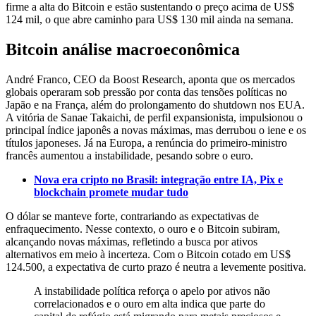
firme a alta do Bitcoin e estão sustentando o preço acima de US$
124 mil, o que abre caminho para US$ 130 mil ainda na semana.
Bitcoin análise macroeconômica
André Franco, CEO da Boost Research, aponta que os mercados
globais operaram sob pressão por conta das tensões políticas no
Japão e na França, além do prolongamento do shutdown nos EUA.
A vitória de Sanae Takaichi, de perfil expansionista, impulsionou o
principal índice japonês a novas máximas, mas derrubou o iene e os
títulos japoneses. Já na Europa, a renúncia do primeiro-ministro
francês aumentou a instabilidade, pesando sobre o euro.
Nova era cripto no Brasil: integração entre IA, Pix e
blockchain promete mudar tudo
O dólar se manteve forte, contrariando as expectativas de
enfraquecimento. Nesse contexto, o ouro e o Bitcoin subiram,
alcançando novas máximas, refletindo a busca por ativos
alternativos em meio à incerteza. Com o Bitcoin cotado em US$
124.500, a expectativa de curto prazo é neutra a levemente positiva.
A instabilidade política reforça o apelo por ativos não
correlacionados e o ouro em alta indica que parte do