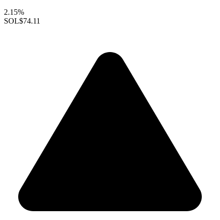
2.15%
SOL
$74.11