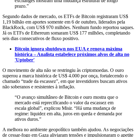
exchanges mostram uma mudança estrutural de longo
prazo.”
Segundo dados de mercado, os ETFs de Bitcoin registraram US$
1,19 bilhão em aportes somente em 6 de outubro, liderados pela
BlackRock, com US$ 970 milhões. Nenhum fundo reportou saques.
Já os ETFs de Ethereum somaram US$ 177 milhões, completando
seis dias consecutivos de fluxo positivo.
Bitcoin ignora shutdown nos EUA e renova máxima
histórica – Analista estabelece próximos alvos de alta no
'Uptober'
O movimento de alta não se restringiu às criptomoedas. O ouro
superou a marca histórica de US$ 4.000 por onça, fortalecendo o
chamado “trade da escassez”, em que investidores buscam ativos
não soberanos e resistentes à inflação.
“O avanço simultâneo de Bitcoin e ouro mostra que o
mercado está reprecificando o valor da escassez em
escala global”, explicou Misir. “Há uma mudança de
regime: liquidez em alta, juros em queda e demanda por
ativos duros.”
A melhora no ambiente geopolítico também ajudou. As negociações
de cessar-fogo em Gaza aliviaram tensões e impulsionaram o apetite