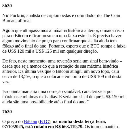
8h30
Nic Puckrin, analista de criptomoedas e cofundador do The Coin
Bureau, afirma:
Agora que ultrapassamos a máxima histórica anterior, o maior risco
para o Bitcoin é ficar preso em uma faixa estreita. É preciso haver
algum movimento de preço para confirmar que a alta ainda tem
fôlego até o final do ano. Portanto, espero que o BTC rompa a faixa
de US$ 120 mil a US$ 125 mil em qualquer direção.
De fato, neste momento, uma reversão seria um sinal bem-vindo –
desde que seja menor do que a retração de sua máxima histórica
anterior. Da última vez que o Bitcoin atingiu um novo topo, caiu
cerca de 13,5%, o que o colocaria em torno de US$ 109 mil desta
vez.
Isso ainda marcaria uma correção saudável, caracterizada por
máximas e mínimas mais altas. E seria um sinal de que US$ 150 mil
ainda são uma possibilidade até o final do ano.”
7h30
O preço do
Bitcoin
(
BTC
),
na manhã desta terça-feira,
07/10/2025, está cotado em
R$ 663.119,79.
Os touros mantêm