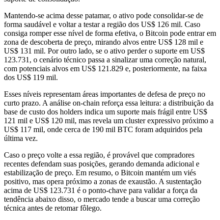
Mantendo-se acima desse patamar, o ativo pode consolidar-se de
forma saudável e voltar a testar a região dos US$ 126 mil. Caso
consiga romper esse nível de forma efetiva, o Bitcoin pode entrar em
zona de descoberta de preço, mirando alvos entre US$ 128 mil e
US$ 131 mil. Por outro lado, se o ativo perder o suporte em US$
123.731, o cenário técnico passa a sinalizar uma correção natural,
com potenciais alvos em US$ 121.829 e, posteriormente, na faixa
dos US$ 119 mil.
Esses níveis representam áreas importantes de defesa de preço no
curto prazo. A análise on-chain reforça essa leitura: a distribuição da
base de custo dos holders indica um suporte mais frágil entre US$
121 mil e US$ 120 mil, mas revela um cluster expressivo próximo a
US$ 117 mil, onde cerca de 190 mil BTC foram adquiridos pela
última vez.
Caso o preço volte a essa região, é provável que compradores
recentes defendam suas posições, gerando demanda adicional e
estabilização de preço. Em resumo, o Bitcoin mantém um viés
positivo, mas opera próximo a zonas de exaustão. A sustentação
acima de US$ 123.731 é o ponto-chave para validar a força da
tendência abaixo disso, o mercado tende a buscar uma correção
técnica antes de retomar fôlego.