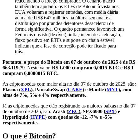
reacendendo o fôlego comprador. O cenário macro
também tem ajudado: os ETFs de Bitcoin à vista nos
EUA voltaram a registrar entradas, com média diária
acima de US$ 647 milhões na última semana, e a
distribuição por grandes detentores desacelerou de
forma significativa. O quadro permanece favorável: um
Fed mais dovish (flexível), inflação em desaceleração,
fluxo positivo em ETFs e suporte on-chain estável
indicam que a fase de correção pode ter ficado para
trás.
Portanto, o preço do Bitcoin em 07 de outubro de 2025 é de R$
663.119,79
. Neste valor,
R$ 1.000 compram 0,0015 BTC e R$ 1
compram 0,0000015 BTC.
As criptomoedas com maior alta no dia 07 de outubro de 2025, são
:
Plasma (
XPL
), PancakeSwap (
CAKE
) e Mantle (
MNT
), com
altas de 7%, 5% e 4% respectivamente.
Já as criptomoedas que etão registrando as maiores baixas no dia 07
de outubro de 2025, são:
Zcash (
ZEC
), SPX6900 (
SPX
) e
Hyperliquid (
HYPE
) com quedas de -12, -7% e -5%
respectivamente.
O que é Bitcoin?