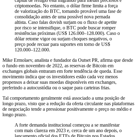
capital de refúgio está migrando para metais preciosos e
criptomoedas. No entanto, o dólar firme limita a força
de valorização do BTC, tornando provável uma fase de
consolidação antes de uma possível nova pernada
altista. Caso falas dovish surjam ou o fluxo de apetite
por risco se intensifique, o BTC pode buscar romper
resistências próximas (US$ 126.000–128.000). Caso o
dólar retome vigor ou surjam choques negativos, o
preço pode recuar para suportes em torno de US$
120.000–122.000.
Mike Ermolaev, analista e fundador da Outset PR, afirma que desde
o fundo em novembro de 2022, as reservas de Bitcoin em
exchanges globais entraram em forte tendência de queda. Esse
movimento indica que os investidores estão cada vez menos
propensos a deixar suas moedas disponíveis em exchanges,
preferindo a autocustódia ou o saque para carteiras frias.
Tal comportamento geralmente está associado a uma posição de
longo prazo, visto que a redução da oferta circulante nas plataformas
de negociação tende a pressionar positivamente o preço no médio e
longo prazo.
A forte demanda institucional começou a se manifestar
com mais clareza em 2023 e, cerca de um ano depois, o
lançamento oficial dos ETFs de Bitcoin nos Estados