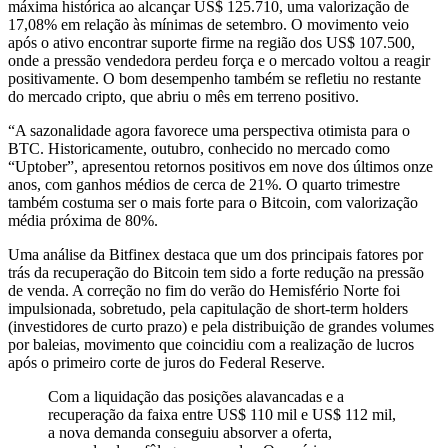
máxima histórica ao alcançar US$ 125.710, uma valorização de
17,08% em relação às mínimas de setembro. O movimento veio
após o ativo encontrar suporte firme na região dos US$ 107.500,
onde a pressão vendedora perdeu força e o mercado voltou a reagir
positivamente. O bom desempenho também se refletiu no restante
do mercado cripto, que abriu o mês em terreno positivo.
“A sazonalidade agora favorece uma perspectiva otimista para o
BTC. Historicamente, outubro, conhecido no mercado como
“Uptober”, apresentou retornos positivos em nove dos últimos onze
anos, com ganhos médios de cerca de 21%. O quarto trimestre
também costuma ser o mais forte para o Bitcoin, com valorização
média próxima de 80%.
Uma análise da Bitfinex destaca que um dos principais fatores por
trás da recuperação do Bitcoin tem sido a forte redução na pressão
de venda. A correção no fim do verão do Hemisfério Norte foi
impulsionada, sobretudo, pela capitulação de short-term holders
(investidores de curto prazo) e pela distribuição de grandes volumes
por baleias, movimento que coincidiu com a realização de lucros
após o primeiro corte de juros do Federal Reserve.
Com a liquidação das posições alavancadas e a
recuperação da faixa entre US$ 110 mil e US$ 112 mil,
a nova demanda conseguiu absorver a oferta,