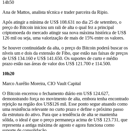
14h50
Ana de Mattos, analista técnica e trader parceira da Ripio.
Após atingir a mínima de US$ 108.631 no dia 25 de setembro, o
preço do Bitcoin iniciou um rali de alta o qual fez a principal
criptomoeda do mercado atingir sua nova máxima histórica de US$
126 mil ou seja, uma valorização de mais de 15% entre os valores.
Se houver continuidade da alta, o preço do Bitcoin poderá buscar os
níveis um e dois da extensão de Fibo, que estão nas faixas de preços
de US$ 134.160 e US$ 141.650. Os suportes de curto e médio
prazo estão nas áreas de valor dos US$ 121.700 e 114.500.
10h20
Marco Aurélio Moreira, CIO Vault Capital
O Bitcoin encerrou o fechamento diário em US$ 124.627,
demonstrando força no movimento de alta, embora tenha encontrado
rejeição na região dos US$126 mil. Esse ponto segue atuando como
uma resistência relevante no curto prazo e define o próximo passo
da estrutura do ativo. Para que a tendência de alta se mantenha
sólida, o ideal é que o preço permaneça acima de US$ 123.731, que
representa a antiga máxima de agosto e agora funciona como
suporte de consolidação.