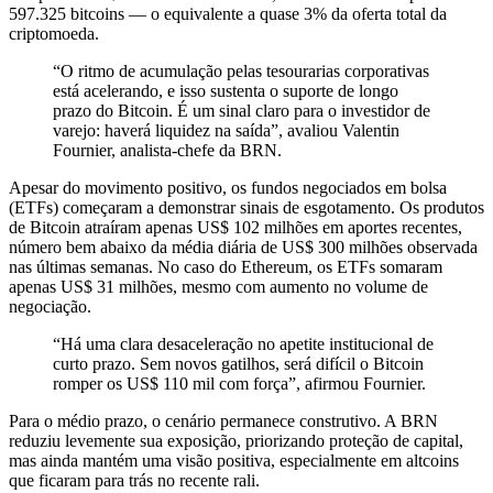
597.325 bitcoins — o equivalente a quase 3% da oferta total da
criptomoeda.
“O ritmo de acumulação pelas tesourarias corporativas
está acelerando, e isso sustenta o suporte de longo
prazo do Bitcoin. É um sinal claro para o investidor de
varejo: haverá liquidez na saída”, avaliou Valentin
Fournier, analista-chefe da BRN.
Apesar do movimento positivo, os fundos negociados em bolsa
(ETFs) começaram a demonstrar sinais de esgotamento. Os produtos
de Bitcoin atraíram apenas US$ 102 milhões em aportes recentes,
número bem abaixo da média diária de US$ 300 milhões observada
nas últimas semanas. No caso do Ethereum, os ETFs somaram
apenas US$ 31 milhões, mesmo com aumento no volume de
negociação.
“Há uma clara desaceleração no apetite institucional de
curto prazo. Sem novos gatilhos, será difícil o Bitcoin
romper os US$ 110 mil com força”, afirmou Fournier.
Para o médio prazo, o cenário permanece construtivo. A BRN
reduziu levemente sua exposição, priorizando proteção de capital,
mas ainda mantém uma visão positiva, especialmente em altcoins
que ficaram para trás no recente rali.