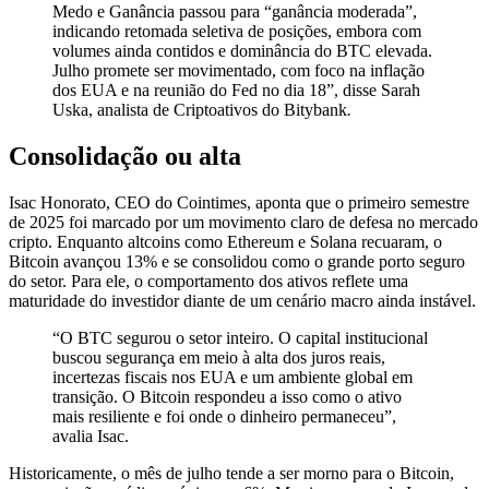
Medo e Ganância passou para “ganância moderada”,
indicando retomada seletiva de posições, embora com
volumes ainda contidos e dominância do BTC elevada.
Julho promete ser movimentado, com foco na inflação
dos EUA e na reunião do Fed no dia 18”, disse Sarah
Uska, analista de Criptoativos do Bitybank
.
Consolidação ou alta
Isac Honorato, CEO do Cointimes, aponta que o primeiro semestre
de 2025 foi marcado por um movimento claro de defesa no mercado
cripto. Enquanto altcoins como Ethereum e Solana recuaram, o
Bitcoin avançou 13% e se consolidou como o grande porto seguro
do setor. Para ele, o comportamento dos ativos reflete uma
maturidade do investidor diante de um cenário macro ainda instável.
“O BTC segurou o setor inteiro. O capital institucional
buscou segurança em meio à alta dos juros reais,
incertezas fiscais nos EUA e um ambiente global em
transição. O Bitcoin respondeu a isso como o ativo
mais resiliente e foi onde o dinheiro permaneceu”,
avalia Isac.
Historicamente, o mês de julho tende a ser morno para o Bitcoin,