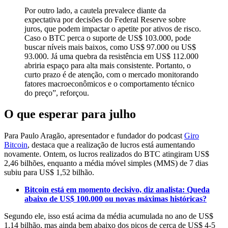
Por outro lado, a cautela prevalece diante da
expectativa por decisões do Federal Reserve sobre
juros, que podem impactar o apetite por ativos de risco.
Caso o BTC perca o suporte de US$ 103.000, pode
buscar níveis mais baixos, como US$ 97.000 ou US$
93.000. Já uma quebra da resistência em US$ 112.000
abriria espaço para alta mais consistente. Portanto, o
curto prazo é de atenção, com o mercado monitorando
fatores macroeconômicos e o comportamento técnico
do preço”, reforçou.
O que esperar para julho
Para Paulo Aragão, apresentador e fundador do podcast
Giro
Bitcoin
, destaca que a realização de lucros está aumentando
novamente. Ontem, os lucros realizados do BTC atingiram US$
2,46 bilhões, enquanto a média móvel simples (MMS) de 7 dias
subiu para US$ 1,52 bilhão.
Bitcoin está em momento decisivo, diz analista: Queda
abaixo de US$ 100.000 ou novas máximas históricas?
Segundo ele, isso está acima da média acumulada no ano de US$
1,14 bilhão, mas ainda bem abaixo dos picos de cerca de US$ 4-5