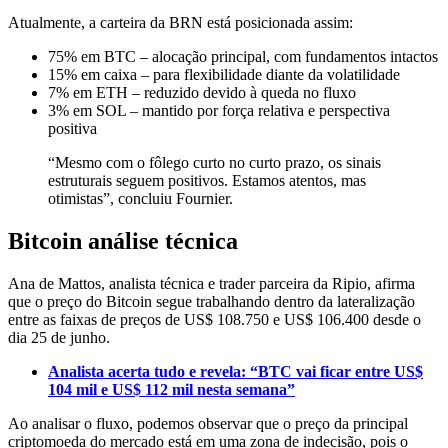
Atualmente, a carteira da BRN está posicionada assim:
75% em BTC – alocação principal, com fundamentos intactos
15% em caixa – para flexibilidade diante da volatilidade
7% em ETH – reduzido devido à queda no fluxo
3% em SOL – mantido por força relativa e perspectiva
positiva
“Mesmo com o fôlego curto no curto prazo, os sinais
estruturais seguem positivos. Estamos atentos, mas
otimistas”, concluiu Fournier.
Bitcoin análise técnica
Ana de Mattos, analista técnica e trader parceira da Ripio, afirma
que o preço do Bitcoin segue trabalhando dentro da lateralização
entre as faixas de preços de US$ 108.750 e US$ 106.400 desde o
dia 25 de junho.
Analista acerta tudo e revela: “BTC vai ficar entre US$
104 mil e US$ 112 mil nesta semana”
Ao analisar o fluxo, podemos observar que o preço da principal
criptomoeda do mercado está em uma zona de indecisão, pois o