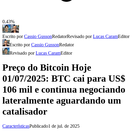
0.43%
Escrito por
Cassio Gusson
Redator
Revisado por
Lucas Caram
Editor
Escrito por
Cassio Gusson
Redator
Revisado por
Lucas Caram
Editor
Preço do Bitcoin Hoje
01/07/2025: BTC cai para US$
106 mil e continua negociando
lateralmente aguardando um
catalisador
Características
Publicado
1 de jul. de 2025