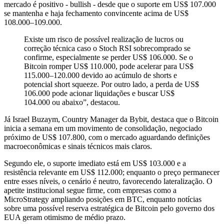
mercado é positivo - bullish - desde que o suporte em US$ 107.000
se mantenha e haja fechamento convincente acima de US$
108.000–109.000.
Existe um risco de possível realização de lucros ou
correção técnica caso o Stoch RSI sobrecomprado se
confirme, especialmente se perder US$ 106.000. Se o
Bitcoin romper US$ 110.000, pode acelerar para US$
115.000–120.000 devido ao acúmulo de shorts e
potencial short squeeze. Por outro lado, a perda de US$
106.000 pode acionar liquidações e buscar US$
104.000 ou abaixo”, destacou.
Já Israel Buzaym, Country Manager da Bybit, destaca que o Bitcoin
inicia a semana em um movimento de consolidação, negociado
próximo de US$ 107.800, com o mercado aguardando definições
macroeconômicas e sinais técnicos mais claros.
Segundo ele, o suporte imediato está em US$ 103.000 e a
resistência relevante em US$ 112.000; enquanto o preço permanecer
entre esses níveis, o cenário é neutro, favorecendo lateralização. O
apetite institucional segue firme, com empresas como a
MicroStrategy ampliando posições em BTC, enquanto notícias
sobre uma possível reserva estratégica de Bitcoin pelo governo dos
EUA geram otimismo de médio prazo.