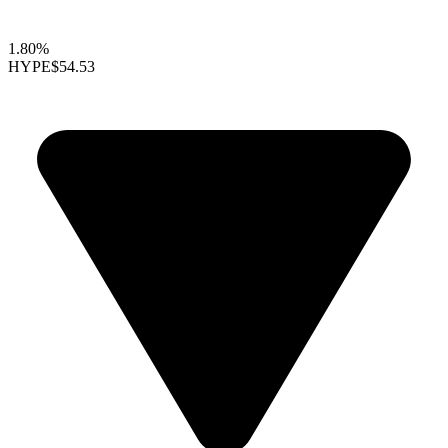
1.80%
HYPE
$54.53