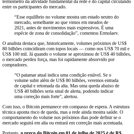
termômetro da atividade fundamental da rede e do capital circulando
entre os participantes do mercado.
“Esse equilíbrio no volume mostra um estado neutro do
mercado, semelhante ao que vimos em meados de
2021, antes de movimentos mais expressivos. É uma
espécie de zona de consolidação”, comentou Ermolaev.
O analista destaca que, historicamente, volumes próximos de US$
80 bilhões coincidiram com topos locais — como nos US$ 70 mil e
US$ 100 mil. Já quando o volume se aproximou de US$ 40 bilhões,
o mercado perdeu força, mas foi rapidamente absorvido por
compradores.
“O patamar atual indica uma condição estável. Se o
volume subir além de US$ 80 bilhões, veremos entrada
de capital e retomada da alta. Mas uma queda abaixo de
US$ 40 bilhões seria sinal de alerta, podendo indicar
uma correção mais forte”, alertou.
Com isso, o Bitcoin permanece em compasso de espera. A estrutura
técnica aponta risco de queda, mas a rede ainda mostra saúde. O
comportamento do volume nos próximos dias pode definir se o
mercado seguirá em alta ou entrará em correção mais acentuada.
Portanto,
o preço do Bitcoin em 01 de julho de 2025 é de R$