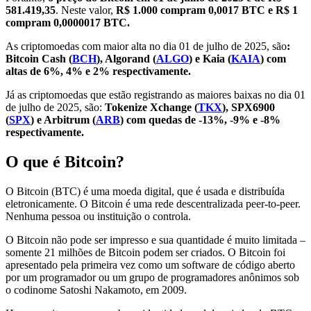
581.419,35
. Neste valor,
R$ 1.000 compram 0,0017 BTC e R$ 1
compram 0,0000017 BTC.
As criptomoedas com maior alta no dia 01 de julho de 2025, são
:
Bitcoin Cash (
BCH
), Algorand (
ALGO
) e Kaia (
KAIA
) com
altas de 6%, 4% e 2% respectivamente.
Já as criptomoedas que estão registrando as maiores baixas no dia 01
de julho de 2025, são:
Tokenize Xchange (
TKX
), SPX6900
(
SPX
) e Arbitrum (
ARB
)
com quedas de -13%, -9% e -8%
respectivamente.
O que é Bitcoin?
O Bitcoin (BTC) é uma moeda digital, que é usada e distribuída
eletronicamente. O Bitcoin é uma rede descentralizada peer-to-peer.
Nenhuma pessoa ou instituição o controla.
O Bitcoin não pode ser impresso e sua quantidade é muito limitada –
somente 21 milhões de Bitcoin podem ser criados. O Bitcoin foi
apresentado pela primeira vez como um software de código aberto
por um programador ou um grupo de programadores anônimos sob
o codinome Satoshi Nakamoto, em 2009.