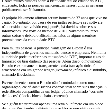
Houve muitos rumores sobre a identidade real do criador do BTC,
entretanto, todas as pessoas mencionadas nesses rumores negaram
publicamente ser Nakamoto.
O próprio Nakamoto afirmou ser um homem de 37 anos que vive no
Japão. No entanto, por causa de seu inglês perfeito e seu software
não ter sido desenvolvido em japonês, há dúvidas sobre essas
informações. Por volta da metade de 2010, Nakamoto foi fazer
outras coisas e deixou o Bitcoin nas mãos de alguns membros
proeminentes da comunidade BTC.
Para muitas pessoas, a principal vantagem do Bitcoin é sua
independência de governos mundiais, bancos e empresas. Nenhuma
autoridade pode interferir nas transações do BTC, importar taxas de
transação ou tirar dinheiro das pessoas. Além disso, o movimento
Bitcoin é extremamente transparente - cada transação única é
armazenada em um grande ledger (livro-razão) público e distribuído,
chamado Blockchain.
Essencialmente, como o Bitcoin não é controlado como uma
organização, ele dá aos usuários controle total sobre suas finanças. A
rede Bitcoin compartilha de um ledger público chamado "corrente
de blocos" (block - bloco, chain - corrente).
Se alguém tentar mudar apenas uma letra ou número em um bloco
de transações, também afetará todos os blocos que virão a seguir.