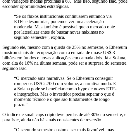
com variações médias próximas a 6%. Mas isso, segundo Isac, pode
esconder oportunidades estratégicas.
“Se os fluxos institucionais continuarem entrando via
ETFs e tesourarias, podemos ver uma aceleração
moderada. Mas também é possível que o mercado opte
por lateralizar antes de buscar novas máximas no
segundo semestre”, explica.
Segundo ele, mesmo com a queda de 25% no semestre, o Ethereum
mostrou sinais de recuperação com a entrada de quase US$ 3
bilhões em fundos e novas aplicações em camada dois. Já a Solana,
com alta de 16% na última semana, pode ser a surpresa do semestre,
segundo Isac.
“O mercado ama narrativas. Se o Ethereum conseguir
romper os US$ 2.700 com volume, a narrativa muda. E
a Solana pode se beneficiar com o hype de novos ETFs
e integrações. Mas o investidor precisa separar o que é
momento técnico e o que são fundamentos de longo
prazo.”
O índice de small caps cripto teve perdas de até 30% no semestre, e
para Isac, ainda não há sinais consistentes de reversão.
“O segundo semestre costuma ser mais favorável, mas