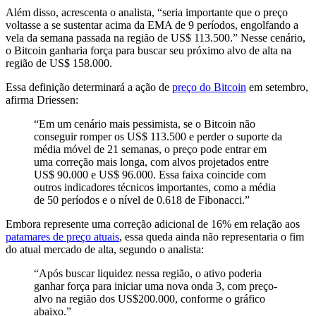
Além disso, acrescenta o analista, “seria importante que o preço
voltasse a se sustentar acima da EMA de 9 períodos, engolfando a
vela da semana passada na região de US$ 113.500.” Nesse cenário,
o Bitcoin ganharia força para buscar seu próximo alvo de alta na
região de US$ 158.000.
Essa definição determinará a ação de
preço do Bitcoin
em setembro,
afirma Driessen:
“Em um cenário mais pessimista, se o Bitcoin não
conseguir romper os US$ 113.500 e perder o suporte da
média móvel de 21 semanas, o preço pode entrar em
uma correção mais longa, com alvos projetados entre
US$ 90.000 e US$ 96.000. Essa faixa coincide com
outros indicadores técnicos importantes, como a média
de 50 períodos e o nível de 0.618 de Fibonacci.”
Embora represente uma correção adicional de 16% em relação aos
patamares de preço atuais
, essa queda ainda não representaria o fim
do atual mercado de alta, segundo o analista:
“Após buscar liquidez nessa região, o ativo poderia
ganhar força para iniciar uma nova onda 3, com preço-
alvo na região dos US$200.000, conforme o gráfico
abaixo.”