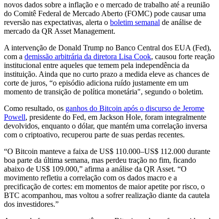
novos dados sobre a inflação e o mercado de trabalho até a reunião
do Comitê Federal de Mercado Aberto (FOMC) pode causar uma
reversão nas expectativas, alerta o
boletim semanal
de análise de
mercado da QR Asset Management.
A intervenção de Donald Trump no Banco Central dos EUA (Fed),
com a
demissão arbitrária da diretora Lisa Cook
, causou forte reação
institucional entre aqueles que temem pela independência da
instituição. Ainda que no curto prazo a medida eleve as chances de
corte de juros, “o episódio adiciona ruído justamente em um
momento de transição de política monetária", segundo o boletim.
Como resultado, os
ganhos do Bitcoin após o discurso de Jerome
Powell
, presidente do Fed, em Jackson Hole, foram integralmente
devolvidos, enquanto o dólar, que mantém uma correlação inversa
com o criptoativo, recuperou parte de suas perdas recentes.
“O Bitcoin manteve a faixa de US$ 110.000–US$ 112.000 durante
boa parte da última semana, mas perdeu tração no fim, ficando
abaixo de US$ 109.000,” afirma a análise da QR Asset. “O
movimento refletiu a correlação com os dados macro e a
precificação de cortes: em momentos de maior apetite por risco, o
BTC acompanhou, mas voltou a sofrer realização diante da cautela
dos investidores.”