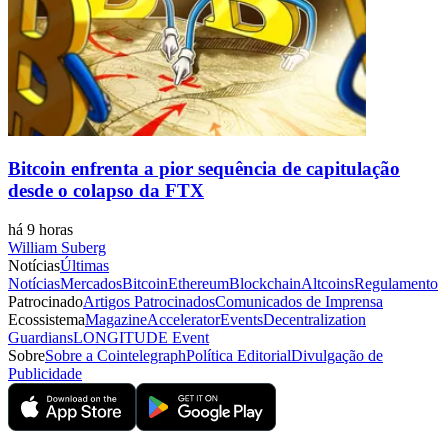
Bitcoin enfrenta a pior sequência de capitulação
desde o colapso da FTX
há 9 horas
William Suberg
Notícias
Últimas
Notícias
Mercados
Bitcoin
Ethereum
Blockchain
Altcoins
Regulamento
Patrocinado
Artigos Patrocinados
Comunicados de Imprensa
Ecossistema
Magazine
Accelerator
Events
Decentralization
Guardians
LONGITUDE Event
Sobre
Sobre a Cointelegraph
Política Editorial
Divulgação de
Publicidade