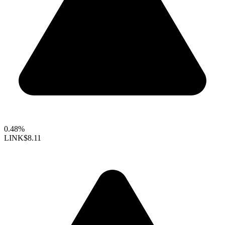
0.48%
LINK
$8.11