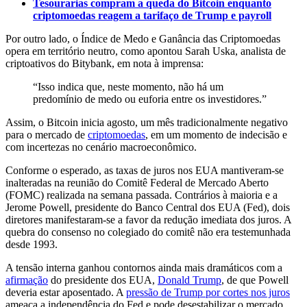
Tesourarias compram a queda do Bitcoin enquanto
criptomoedas reagem a tarifaço de Trump e payroll
Por outro lado, o Índice de Medo e Ganância das Criptomoedas
opera em território neutro, como apontou Sarah Uska, analista de
criptoativos do Bitybank, em nota à imprensa:
“Isso indica que, neste momento, não há um
predomínio de medo ou euforia entre os investidores.”
Assim, o Bitcoin inicia agosto, um mês tradicionalmente negativo
para o mercado de
criptomoedas
, em um momento de indecisão e
com incertezas no cenário macroeconômico.
Conforme o esperado, as taxas de juros nos EUA mantiveram-se
inalteradas na reunião do Comitê Federal de Mercado Aberto
(FOMC) realizada na semana passada. Contrários à maioria e a
Jerome Powell, presidente do Banco Central dos EUA (Fed), dois
diretores manifestaram-se a favor da redução imediata dos juros. A
quebra do consenso no colegiado do comitê não era testemunhada
desde 1993.
A tensão interna ganhou contornos ainda mais dramáticos com a
afirmação
do presidente dos EUA,
Donald Trump
, de que Powell
deveria estar aposentado. A
pressão de Trump por cortes nos juros
ameaça a independência do Fed e pode desestabilizar o mercado