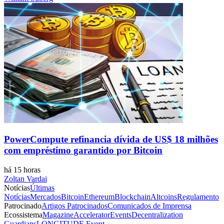
PowerCompute refinancia dívida de US$ 18 milhões
com empréstimo garantido por Bitcoin
há 15 horas
Zoltan Vardai
Notícias
Últimas
Notícias
Mercados
Bitcoin
Ethereum
Blockchain
Altcoins
Regulamento
Patrocinado
Artigos Patrocinados
Comunicados de Imprensa
Ecossistema
Magazine
Accelerator
Events
Decentralization
Guardians
LONGITUDE Event