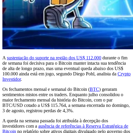
A
sustentação do suporte na região dos US$ 112.000
durante o fim
de semana foi decisiva para o Bitcoin manter intacta sua tendência
de alta de longo prazo, mas uma eventual queda abaixo dos US$
100.000 ainda está em jogo, segundo Diego Pohl, analista da
Crypto
Investidor
.
Os fechamentos mensal e semanal do Bitcoin (
BTC
) geraram
sentimentos mistos entre os traders. Enquanto julho consolidou o
maior fechamento mensal da história do Bitcoin, com o par
BTC/USD cotado a US$ 115.764, a semana encerrada no domingo,
3 de agosto, registrou perdas de 4,3%.
A queda na semana passada foi atribuída à decepção dos
investidores com a
ausência de referências à Reserva Estratégica de
Bitcoin
no relatório sobre ativos digitais divulgado pelo governo dos