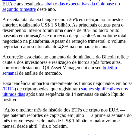
EUA e aos resultados
abaixo das expectativas da Coinbase no
segundo trimestre
deste ano.
A receita total da exchange recuou 26% em relação ao trimestre
anterior, totalizando US$ 1,5 bilhão. As principais causas para o
desempenho inferior foram uma queda de 46% no lucro bruto
baseado em transações e um recuo de quase 40% no volume total
negociado na plataforma. Apesar da retração trimestral, o volume
negociado apresentou alta de 4,8% na comparação anual.
A correção associada ao aumento da dominância do Bitcoin reflete
cautela dos investidores e realização de lucros após fortes altas,
conforme destacou a QR Asset Management em seu
boletim
semanal
de análise de mercado.
Essa tendência impactou diretamente os fundos negociados em bolsa
(
ETFs
) de criptomoedas, que registraram
saques significativos nos
últimos dias
após uma sequência de 14 semanas de saldo líquido
positivo.
“Após o melhor mês da história dos ETFs de cripto nos EUA —
que bateram recordes de captação em julho — a primeira semana do
mês trouxe resgates de mais de US$ 1 bilhão, o maior volume
mensal desde abril,” diz o boletim.