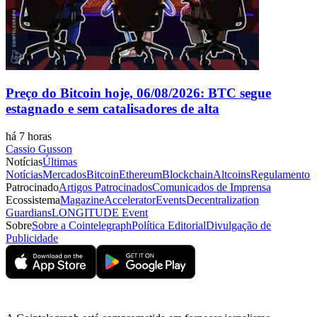
Preço do Bitcoin hoje, 06/08/2026: BTC segue
estagnado e sem catalisadores de alta
há 7 horas
Cassio Gusson
Notícias
Últimas
Notícias
Mercados
Bitcoin
Ethereum
Blockchain
Altcoins
Regulamento
Patrocinado
Artigos Patrocinados
Comunicados de Imprensa
Ecossistema
Magazine
Accelerator
Events
Decentralization
Guardians
LONGITUDE Event
Sobre
Sobre a Cointelegraph
Política Editorial
Divulgação de
Publicidade