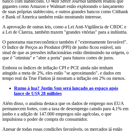
banco com stablecoins. O
Wall Street Journal
também relatou que
gigantes como Amazon e Walmart estão explorando o lançamento
de suas próprias stablecoins, e outros grandes bancos como Citibank
e Bank of America também estão mostrando interesse.
A aprovação de outras leis, como a Lei Anti-Vigilância de CBDC e
a Lei de Clareza, também trazem "grandes vitórias" para a indústria.
O panorama macroeconômico também é "extremamente favorável".
O Índice de Preços ao Produtor (PPI) de junho ficou estável, um
sinal de que as pressões inflacionárias estão diminuindo na origem, o
que é "otimista" e "abre a porta" para futuros cortes de juros.
Embora os índices de inflação CPI e PCE ainda não tenham
atingido a meta de 2%, eles estão "se aproximando", e dados em
tempo real da True Flation já mostram a inflação em 2% ou menos.
Rumo à lua? Justin Sun será lançado ao espaço após
lance de US$ 28 milhões
Além disso, o analista destaca que os dados de emprego nos EUA
permanecem fortes, com a taxa de desemprego caindo para 4,1% em
junho e a adição de 147.000 empregos não agrícolas, o que
impulsiona o poder de compra do consumidor.
Apesar de todas essas condições favoráveis, os mercados já estão