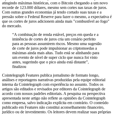
atingindo máximas históricas, com o Bitcoin chegando a um novo
recorde de 123.000 dólares, mesmo sem cortes nas taxas de juros.
Com outras grandes economias já tendo cortado suas taxas e a
pressão sobre o Federal Reserve para fazer o mesmo, a expectativa é
que os cortes de juros adicionem ainda mais "combustível ao fogo"
do mercado.
“A combinação de renda estável, preços em queda e a
iminência de cortes de juros cria um cenário perfeito
para as pessoas assumirem riscos. Mesmo uma sugestão
de corte de juros pode impulsionar as criptomoedas a
máximas ainda mais altas. Tudo está se alinhando para
um evento de nível de super ciclo que nunca foi visto
antes, sugerindo que o pico ainda está distante”,
finalizou
Cointelegraph Features publica jornalismo de formato longo,
análises e reportagens narrativas produzidas pela equipe editorial
interna da Cointelegraph com experiência no assunto. Todos os
artigos são editados e revisados por editores da Cointelegraph de
acordo com nossos padrões editoriais. A pesquisa ou perspectiva
apresentada neste artigo não reflete as opiniões da Cointelegraph
como empresa, salvo indicação explícita em contrário. O conteúdo
publicado em Features não constitui aconselhamento financeiro,
jurídico ou de investimento. Os leitores devem realizar suas próprias