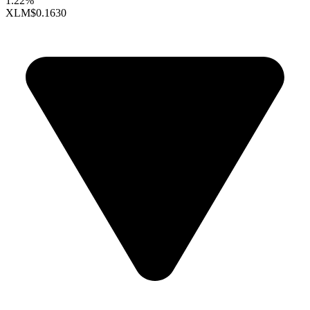
1.22%
XLM
$0.1630