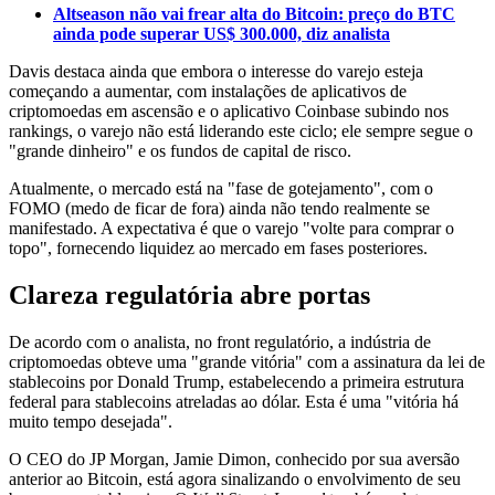
Altseason não vai frear alta do Bitcoin: preço do BTC
ainda pode superar US$ 300.000, diz analista
Davis destaca ainda que embora o interesse do varejo esteja
começando a aumentar, com instalações de aplicativos de
criptomoedas em ascensão e o aplicativo Coinbase subindo nos
rankings, o varejo não está liderando este ciclo; ele sempre segue o
"grande dinheiro" e os fundos de capital de risco.
Atualmente, o mercado está na "fase de gotejamento", com o
FOMO (medo de ficar de fora) ainda não tendo realmente se
manifestado. A expectativa é que o varejo "volte para comprar o
topo", fornecendo liquidez ao mercado em fases posteriores.
Clareza regulatória abre portas
De acordo com o analista, no front regulatório, a indústria de
criptomoedas obteve uma "grande vitória" com a assinatura da lei de
stablecoins por Donald Trump, estabelecendo a primeira estrutura
federal para stablecoins atreladas ao dólar. Esta é uma "vitória há
muito tempo desejada".
O CEO do JP Morgan, Jamie Dimon, conhecido por sua aversão
anterior ao Bitcoin, está agora sinalizando o envolvimento de seu