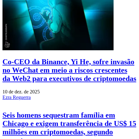
Co-CEO da Binance, Yi He, sofre invasão
no WeChat em meio a riscos crescentes
da Web2 para executivos de criptomoedas
10 de dez. de 2025
Ezra Reguerra
Seis homens sequestram família em
Chicago e exigem transferência de US$ 15
milhões em criptomoedas, segundo