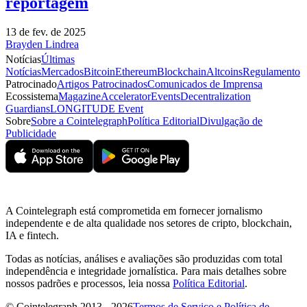
reportagem
13 de fev. de 2025
Brayden Lindrea
Notícias
Últimas
Notícias
Mercados
Bitcoin
Ethereum
Blockchain
Altcoins
Regulamento
Patrocinado
Artigos Patrocinados
Comunicados de Imprensa
Ecossistema
Magazine
Accelerator
Events
Decentralization
Guardians
LONGITUDE Event
Sobre
Sobre a Cointelegraph
Política Editorial
Divulgação de
Publicidade
A Cointelegraph está comprometida em fornecer jornalismo
independente e de alta qualidade nos setores de cripto, blockchain,
IA e fintech.
Todas as notícias, análises e avaliações são produzidas com total
independência e integridade jornalística. Para mais detalhes sobre
nossos padrões e processos, leia nossa
Política Editorial
.
© Cointelegraph 2013 - 2026
Termos de Serviço e Política de