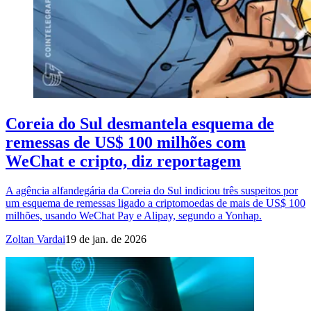
Coreia do Sul desmantela esquema de
remessas de US$ 100 milhões com
WeChat e cripto, diz reportagem
A agência alfandegária da Coreia do Sul indiciou três suspeitos por
um esquema de remessas ligado a criptomoedas de mais de US$ 100
milhões, usando WeChat Pay e Alipay, segundo a Yonhap.
Zoltan Vardai
19 de jan. de 2026