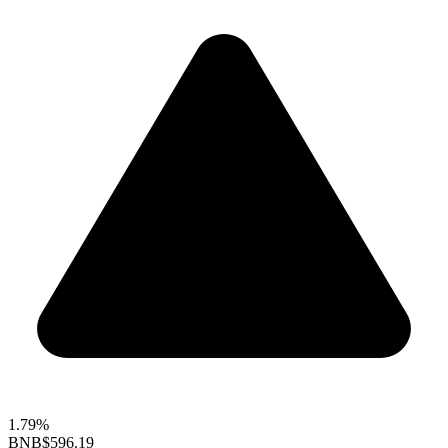
1.79%
BNB
$596.19