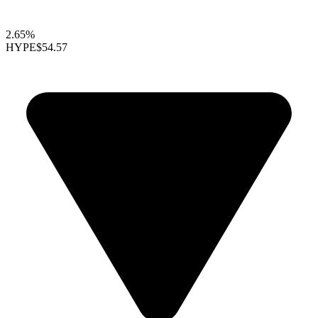
2.65%
HYPE
$54.57