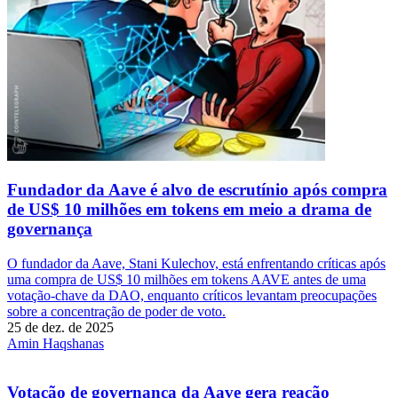
Fundador da Aave é alvo de escrutínio após compra
de US$ 10 milhões em tokens em meio a drama de
governança
O fundador da Aave, Stani Kulechov, está enfrentando críticas após
uma compra de US$ 10 milhões em tokens AAVE antes de uma
votação-chave da DAO, enquanto críticos levantam preocupações
sobre a concentração de poder de voto.
25 de dez. de 2025
Amin Haqshanas
Votação de governança da Aave gera reação