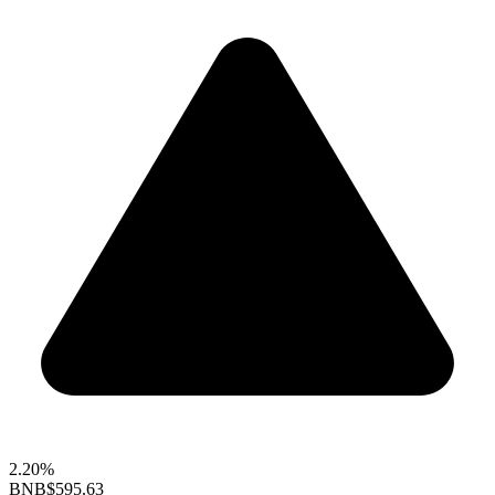
2.20%
BNB
$595.63