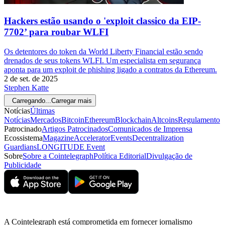
Hackers estão usando o 'exploit classico da EIP-
7702’ para roubar WLFI
Os detentores do token da World Liberty Financial estão sendo
drenados de seus tokens WLFI. Um especialista em segurança
aponta para um exploit de phishing ligado a contratos da Ethereum.
2 de set. de 2025
Stephen Katte
Carregando...
Carregar mais
Notícias
Últimas
Notícias
Mercados
Bitcoin
Ethereum
Blockchain
Altcoins
Regulamento
Patrocinado
Artigos Patrocinados
Comunicados de Imprensa
Ecossistema
Magazine
Accelerator
Events
Decentralization
Guardians
LONGITUDE Event
Sobre
Sobre a Cointelegraph
Política Editorial
Divulgação de
Publicidade
A Cointelegraph está comprometida em fornecer jornalismo