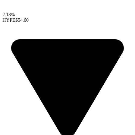
2.18%
HYPE
$54.60