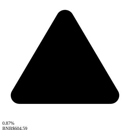
0.87%
BNB
$604.59