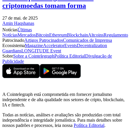
criptomoedas tomam forma
27 de mai. de 2025
Amin Haqshanas
Notícias
Últimas
Notícias
Mercados
Bitcoin
Ethereum
Blockchain
Altcoins
Regulamento
Patrocinado
Artigos Patrocinados
Comunicados de Imprensa
Ecossistema
Magazine
Accelerator
Events
Decentralization
Guardians
LONGITUDE Event
Sobre
Sobre a Cointelegraph
Política Editorial
Divulgação de
Publicidade
A Cointelegraph está comprometida em fornecer jornalismo
independente e de alta qualidade nos setores de cripto, blockchain,
IA e fintech.
Todas as notícias, análises e avaliações são produzidas com total
independência e integridade jornalística. Para mais detalhes sobre
nossos padrões e processos, leia nossa
Política Editorial
.