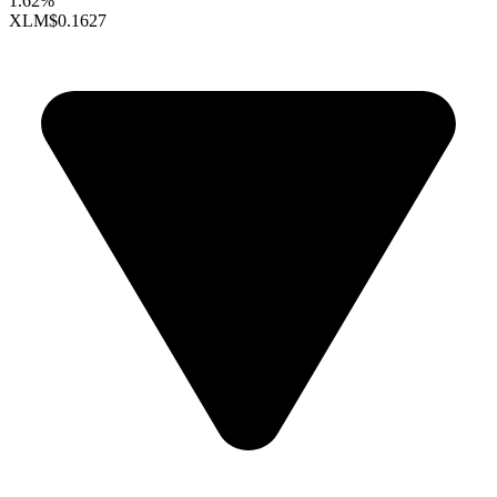
1.62%
XLM
$0.1627