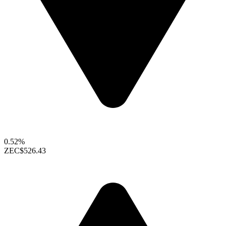
0.52%
ZEC
$526.43