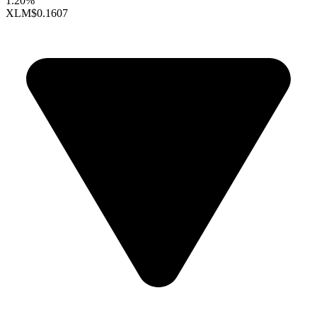
1.20%
XLM
$0.1607