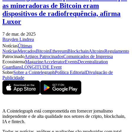
as mineradoras de Bitcoin eram
dispositivos de radiofrequência, afirma
Luxor
7 de mar. de 2025
Brayden Lindrea
Notícias
Últimas
Notícias
Mercados
Bitcoin
Ethereum
Blockchain
Altcoins
Regulamento
Patrocinado
Artigos Patrocinados
Comunicados de Imprensa
Ecossistema
Magazine
Accelerator
Events
Decentralization
Guardians
LONGITUDE Event
Sobre
Sobre a Cointelegraph
Política Editorial
Divulgação de
Publicidade
A Cointelegraph está comprometida em fornecer jornalismo
independente e de alta qualidade nos setores de cripto, blockchain,
IA e fintech.
Todas as notícias, análises e avaliações são produzidas com total