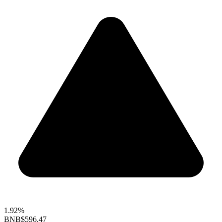
1.92%
BNB
$596.47