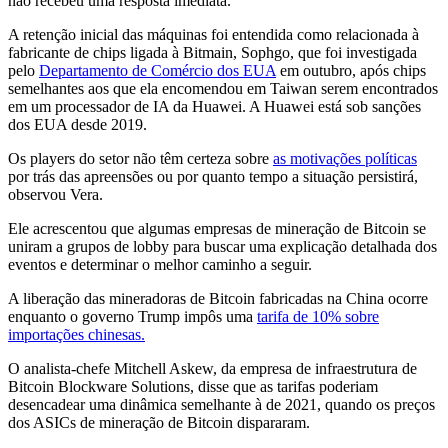
não recebeu uma resposta imediata.
A retenção inicial das máquinas foi entendida como relacionada à
fabricante de chips ligada à Bitmain, Sophgo, que foi investigada
pelo
Departamento de Comércio dos EUA
em outubro, após chips
semelhantes aos que ela encomendou em Taiwan serem encontrados
em um processador de IA da Huawei. A Huawei está sob sanções
dos EUA desde 2019.
Os players do setor não têm certeza sobre
as motivações políticas
por trás das apreensões ou por quanto tempo a situação persistirá,
observou Vera.
Ele acrescentou que algumas empresas de mineração de Bitcoin se
uniram a grupos de lobby para buscar uma explicação detalhada dos
eventos e determinar o melhor caminho a seguir.
A liberação das mineradoras de Bitcoin fabricadas na China ocorre
enquanto o governo Trump impôs uma
tarifa de 10% sobre
importações chinesas.
O analista-chefe Mitchell Askew, da empresa de infraestrutura de
Bitcoin Blockware Solutions, disse que as tarifas poderiam
desencadear uma dinâmica semelhante à de 2021, quando os preços
dos ASICs de mineração de Bitcoin dispararam.