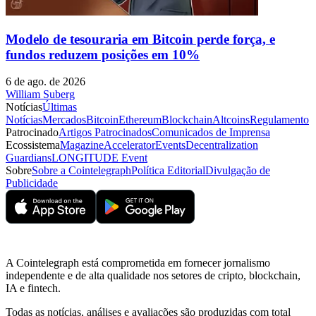
Modelo de tesouraria em Bitcoin perde força, e
fundos reduzem posições em 10%
6 de ago. de 2026
William Suberg
Notícias
Últimas
Notícias
Mercados
Bitcoin
Ethereum
Blockchain
Altcoins
Regulamento
Patrocinado
Artigos Patrocinados
Comunicados de Imprensa
Ecossistema
Magazine
Accelerator
Events
Decentralization
Guardians
LONGITUDE Event
Sobre
Sobre a Cointelegraph
Política Editorial
Divulgação de
Publicidade
A Cointelegraph está comprometida em fornecer jornalismo
independente e de alta qualidade nos setores de cripto, blockchain,
IA e fintech.
Todas as notícias, análises e avaliações são produzidas com total