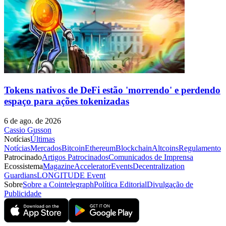
Tokens nativos de DeFi estão 'morrendo' e perdendo
espaço para ações tokenizadas
6 de ago. de 2026
Cassio Gusson
Notícias
Últimas
Notícias
Mercados
Bitcoin
Ethereum
Blockchain
Altcoins
Regulamento
Patrocinado
Artigos Patrocinados
Comunicados de Imprensa
Ecossistema
Magazine
Accelerator
Events
Decentralization
Guardians
LONGITUDE Event
Sobre
Sobre a Cointelegraph
Política Editorial
Divulgação de
Publicidade