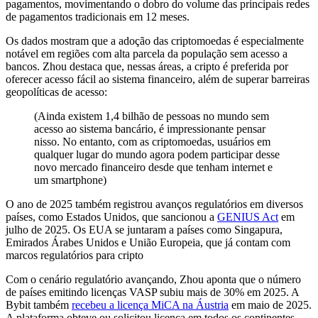
pagamentos, movimentando o dobro do volume das principais redes
de pagamentos tradicionais em 12 meses.
Os dados mostram que a adoção das criptomoedas é especialmente
notável em regiões com alta parcela da população sem acesso a
bancos. Zhou destaca que, nessas áreas, a cripto é preferida por
oferecer acesso fácil ao sistema financeiro, além de superar barreiras
geopolíticas de acesso:
(Ainda existem 1,4 bilhão de pessoas no mundo sem
acesso ao sistema bancário, é impressionante pensar
nisso. No entanto, com as criptomoedas, usuários em
qualquer lugar do mundo agora podem participar desse
novo mercado financeiro desde que tenham internet e
um smartphone)
O ano de 2025 também registrou avanços regulatórios em diversos
países, como Estados Unidos, que sancionou a
GENIUS Act
em
julho de 2025. Os EUA se juntaram a países como Singapura,
Emirados Árabes Unidos e União Europeia, que já contam com
marcos regulatórios para cripto
Com o cenário regulatório avançando, Zhou aponta que o número
de países emitindo licenças VASP subiu mais de 30% em 2025. A
Bybit também
recebeu a licença MiCA na Áustria
em maio de 2025.
A plataforma obteve ou solicitou licença em todos os continentes,