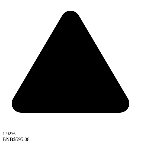
1.92%
BNB
$595.08