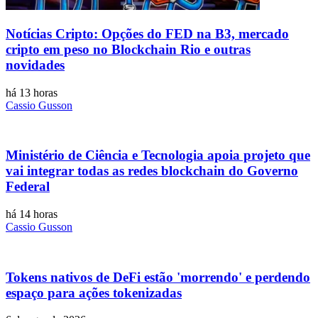
Notícias Cripto: Opções do FED na B3, mercado
cripto em peso no Blockchain Rio e outras
novidades
há 13 horas
Cassio Gusson
Ministério de Ciência e Tecnologia apoia projeto que
vai integrar todas as redes blockchain do Governo
Federal
há 14 horas
Cassio Gusson
Tokens nativos de DeFi estão 'morrendo' e perdendo
espaço para ações tokenizadas