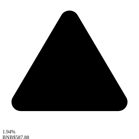
1.94%
BNB
$587.88