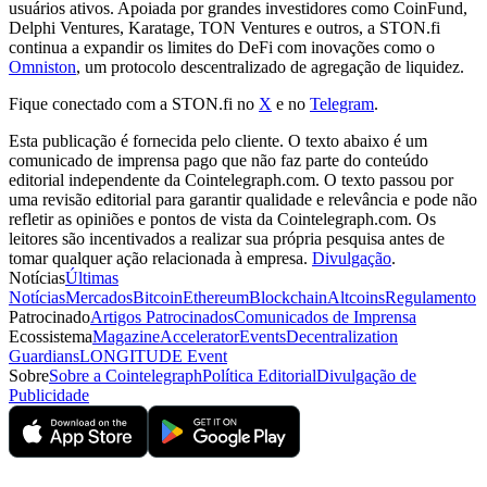
usuários ativos. Apoiada por grandes investidores como CoinFund,
Delphi Ventures, Karatage, TON Ventures e outros, a STON.fi
continua a expandir os limites do DeFi com inovações como o
Omniston
, um protocolo descentralizado de agregação de liquidez.
Fique conectado com a STON.fi no
X
e no
Telegram
.
Esta publicação é fornecida pelo cliente. O texto abaixo é um
comunicado de imprensa pago que não faz parte do conteúdo
editorial independente da Cointelegraph.com. O texto passou por
uma revisão editorial para garantir qualidade e relevância e pode não
refletir as opiniões e pontos de vista da Cointelegraph.com. Os
leitores são incentivados a realizar sua própria pesquisa antes de
tomar qualquer ação relacionada à empresa.
Divulgação
.
Notícias
Últimas
Notícias
Mercados
Bitcoin
Ethereum
Blockchain
Altcoins
Regulamento
Patrocinado
Artigos Patrocinados
Comunicados de Imprensa
Ecossistema
Magazine
Accelerator
Events
Decentralization
Guardians
LONGITUDE Event
Sobre
Sobre a Cointelegraph
Política Editorial
Divulgação de
Publicidade