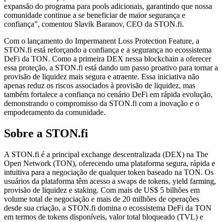
expansão do programa para pools adicionais, garantindo que nossa
comunidade continue a se beneficiar de maior segurança e
confiança”, comentou Slavik Baranov, CEO da STON.fi.
Com o lançamento do Impermanent Loss Protection Feature, a
STON.fi está reforçando a confiança e a segurança no ecossistema
DeFi da TON. Como a primeira DEX nessa blockchain a oferecer
essa proteção, a STON.fi está dando um passo proativo para tornar a
provisão de liquidez mais segura e atraente. Essa iniciativa não
apenas reduz os riscos associados à provisão de liquidez, mas
também fortalece a confiança no cenário DeFi em rápida evolução,
demonstrando o compromisso da STON.fi com a inovação e o
empoderamento da comunidade.
Sobre a STON.fi
A STON.fi é a principal exchange descentralizada (DEX) na The
Open Network (TON), oferecendo uma plataforma segura, rápida e
intuitiva para a negociação de qualquer token baseado na TON. Os
usuários da plataforma têm acesso a swaps de tokens, yield farming,
provisão de liquidez e staking. Com mais de US$ 5 bilhões em
volume total de negociação e mais de 20 milhões de operações
desde sua criação, a STON.fi domina o ecossistema DeFi da TON
em termos de tokens disponíveis, valor total bloqueado (TVL) e