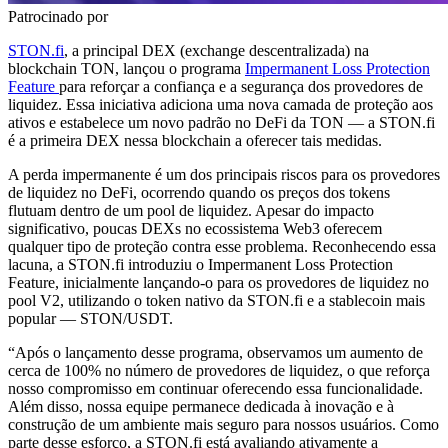
Patrocinado por
STON.fi
, a principal DEX (exchange descentralizada) na
blockchain TON, lançou o programa
Impermanent Loss Protection
Feature
para reforçar a confiança e a segurança dos provedores de
liquidez. Essa iniciativa adiciona uma nova camada de proteção aos
ativos e estabelece um novo padrão no DeFi da TON — a STON.fi
é a primeira DEX nessa blockchain a oferecer tais medidas.
A perda impermanente é um dos principais riscos para os provedores
de liquidez no DeFi, ocorrendo quando os preços dos tokens
flutuam dentro de um pool de liquidez. Apesar do impacto
significativo, poucas DEXs no ecossistema Web3 oferecem
qualquer tipo de proteção contra esse problema. Reconhecendo essa
lacuna, a STON.fi introduziu o Impermanent Loss Protection
Feature, inicialmente lançando-o para os provedores de liquidez no
pool V2, utilizando o token nativo da STON.fi e a stablecoin mais
popular — STON/USDT.
“Após o lançamento desse programa, observamos um aumento de
cerca de 100% no número de provedores de liquidez, o que reforça
nosso compromisso em continuar oferecendo essa funcionalidade.
Além disso, nossa equipe permanece dedicada à inovação e à
construção de um ambiente mais seguro para nossos usuários. Como
parte desse esforço, a STON.fi está avaliando ativamente a