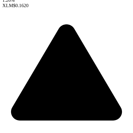
1.26%
XLM
$0.1620