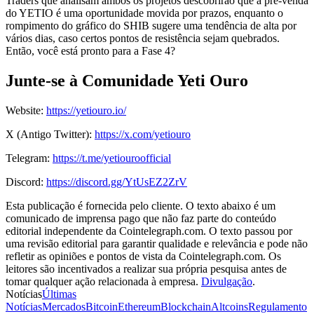
Traders que analisam ambos os projetos descobrirão que a pré-venda
do YETIO é uma oportunidade movida por prazos, enquanto o
rompimento do gráfico do SHIB sugere uma tendência de alta por
vários dias, caso certos pontos de resistência sejam quebrados.
Então, você está pronto para a Fase 4?
Junte-se à Comunidade Yeti Ouro
Website:
https://yetiouro.io/
X (Antigo Twitter):
https://x.com/yetiouro
Telegram:
https://t.me/yetiouroofficial
Discord:
https://discord.gg/YtUsEZ2ZrV
Esta publicação é fornecida pelo cliente. O texto abaixo é um
comunicado de imprensa pago que não faz parte do conteúdo
editorial independente da Cointelegraph.com. O texto passou por
uma revisão editorial para garantir qualidade e relevância e pode não
refletir as opiniões e pontos de vista da Cointelegraph.com. Os
leitores são incentivados a realizar sua própria pesquisa antes de
tomar qualquer ação relacionada à empresa.
Divulgação
.
Notícias
Últimas
Notícias
Mercados
Bitcoin
Ethereum
Blockchain
Altcoins
Regulamento