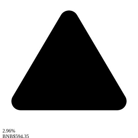
2.96%
BNB
$594.35