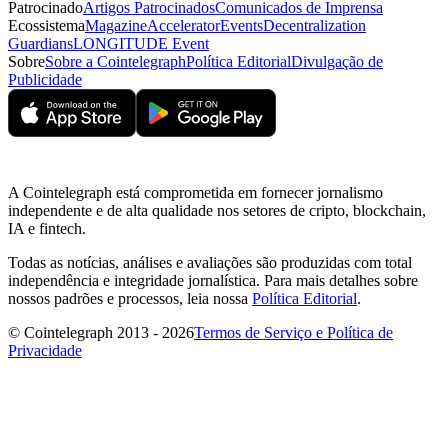
Patrocinado
Artigos Patrocinados
Comunicados de Imprensa
Ecossistema
Magazine
Accelerator
Events
Decentralization
Guardians
LONGITUDE Event
Sobre
Sobre a Cointelegraph
Política Editorial
Divulgação de
Publicidade
A Cointelegraph está comprometida em fornecer jornalismo
independente e de alta qualidade nos setores de cripto, blockchain,
IA e fintech.
Todas as notícias, análises e avaliações são produzidas com total
independência e integridade jornalística. Para mais detalhes sobre
nossos padrões e processos, leia nossa
Política Editorial
.
© Cointelegraph 2013 - 2026
Termos de Serviço e Política de
Privacidade