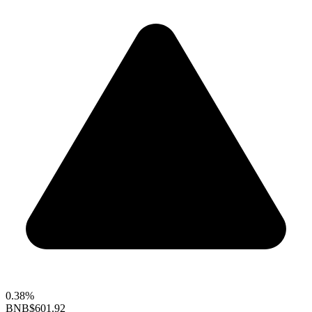
0.38%
BNB
$601.92