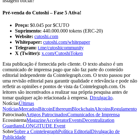
listagem oficial?
Pré-venda do Cutoshi – Fase 5 Ativa!
Preço:
$0.045 por $CUTO
Suprimento:
440.000.000 tokens (ERC-20)
Website:
cutoshi.com
Whitepaper:
cutoshi.com/whitepaper
Telegram:
t.me/cutoshicommunity
X (Twitter):
x.com/CutoshiToken
Esta publicação é fornecida pelo cliente. O texto abaixo é um
comunicado de imprensa pago que não faz parte do conteúdo
editorial independente da Cointelegraph.com. O texto passou por
uma revisão editorial para garantir qualidade e relevância e pode não
refletir as opiniões e pontos de vista da Cointelegraph.com. Os
leitores são incentivados a realizar sua própria pesquisa antes de
tomar qualquer ação relacionada à empresa.
Divulgação
.
Notícias
Últimas
Notícias
Mercados
Bitcoin
Ethereum
Blockchain
Altcoins
Regulamento
Patrocinado
Artigos Patrocinados
Comunicados de Imprensa
Ecossistema
Magazine
Accelerator
Events
Decentralization
Guardians
LONGITUDE Event
Sobre
Sobre a Cointelegraph
Política Editorial
Divulgação de
Publicidade