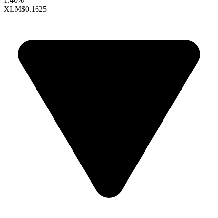
1.40%
XLM
$0.1625