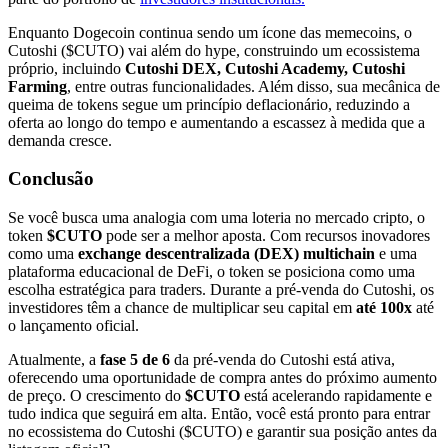
Enquanto Dogecoin continua sendo um ícone das memecoins, o
Cutoshi ($CUTO) vai além do hype, construindo um ecossistema
próprio, incluindo
Cutoshi DEX, Cutoshi Academy, Cutoshi
Farming
, entre outras funcionalidades. Além disso, sua mecânica de
queima de tokens segue um princípio deflacionário, reduzindo a
oferta ao longo do tempo e aumentando a escassez à medida que a
demanda cresce.
Conclusão
Se você busca uma analogia com uma loteria no mercado cripto, o
token
$CUTO
pode ser a melhor aposta. Com recursos inovadores
como uma
exchange descentralizada (DEX) multichain
e uma
plataforma educacional de DeFi, o token se posiciona como uma
escolha estratégica para traders. Durante a pré-venda do Cutoshi, os
investidores têm a chance de multiplicar seu capital em
até 100x
até
o lançamento oficial.
Atualmente, a
fase 5 de 6
da pré-venda do Cutoshi está ativa,
oferecendo uma oportunidade de compra antes do próximo aumento
de preço. O crescimento do
$CUTO
está acelerando rapidamente e
tudo indica que seguirá em alta. Então, você está pronto para entrar
no ecossistema do Cutoshi ($CUTO) e garantir sua posição antes da