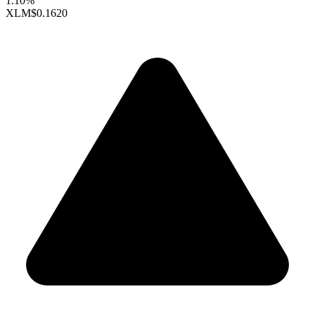
1.10%
XLM
$0.1620