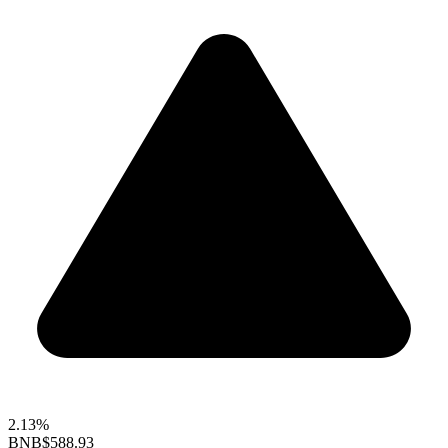
2.13%
BNB
$588.93