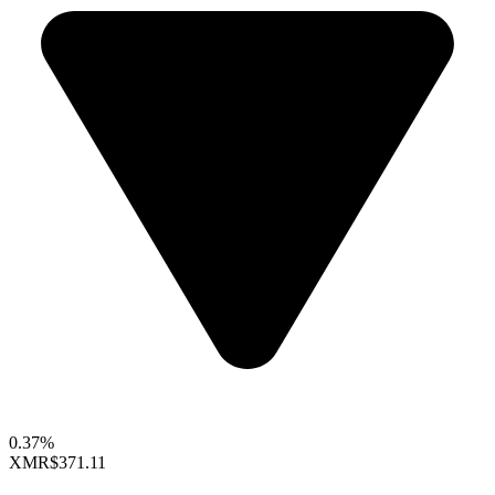
0.37%
XMR
$371.11