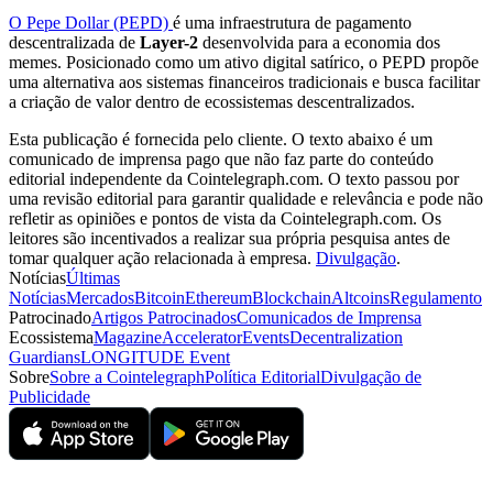
O Pepe Dollar (PEPD)
é uma infraestrutura de pagamento
descentralizada de
Layer-2
desenvolvida para a economia dos
memes. Posicionado como um ativo digital satírico, o PEPD propõe
uma alternativa aos sistemas financeiros tradicionais e busca facilitar
a criação de valor dentro de ecossistemas descentralizados.
Esta publicação é fornecida pelo cliente. O texto abaixo é um
comunicado de imprensa pago que não faz parte do conteúdo
editorial independente da Cointelegraph.com. O texto passou por
uma revisão editorial para garantir qualidade e relevância e pode não
refletir as opiniões e pontos de vista da Cointelegraph.com. Os
leitores são incentivados a realizar sua própria pesquisa antes de
tomar qualquer ação relacionada à empresa.
Divulgação
.
Notícias
Últimas
Notícias
Mercados
Bitcoin
Ethereum
Blockchain
Altcoins
Regulamento
Patrocinado
Artigos Patrocinados
Comunicados de Imprensa
Ecossistema
Magazine
Accelerator
Events
Decentralization
Guardians
LONGITUDE Event
Sobre
Sobre a Cointelegraph
Política Editorial
Divulgação de
Publicidade