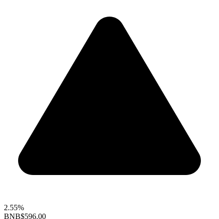
2.55%
BNB
$596.00