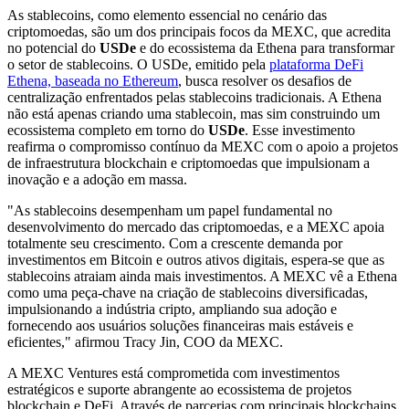
As stablecoins, como elemento essencial no cenário das
criptomoedas, são um dos principais focos da MEXC, que acredita
no potencial do
USDe
e do ecossistema da Ethena para transformar
o setor de stablecoins. O USDe, emitido pela
plataforma DeFi
Ethena, baseada no Ethereum
, busca resolver os desafios de
centralização enfrentados pelas stablecoins tradicionais. A Ethena
não está apenas criando uma stablecoin, mas sim construindo um
ecossistema completo em torno do
USDe
. Esse investimento
reafirma o compromisso contínuo da MEXC com o apoio a projetos
de infraestrutura blockchain e criptomoedas que impulsionam a
inovação e a adoção em massa.
"As stablecoins desempenham um papel fundamental no
desenvolvimento do mercado das criptomoedas, e a MEXC apoia
totalmente seu crescimento. Com a crescente demanda por
investimentos em Bitcoin e outros ativos digitais, espera-se que as
stablecoins atraiam ainda mais investimentos. A MEXC vê a Ethena
como uma peça-chave na criação de stablecoins diversificadas,
impulsionando a indústria cripto, ampliando sua adoção e
fornecendo aos usuários soluções financeiras mais estáveis e
eficientes," afirmou Tracy Jin, COO da MEXC.
A MEXC Ventures está comprometida com investimentos
estratégicos e suporte abrangente ao ecossistema de projetos
blockchain e DeFi. Através de parcerias com principais blockchains