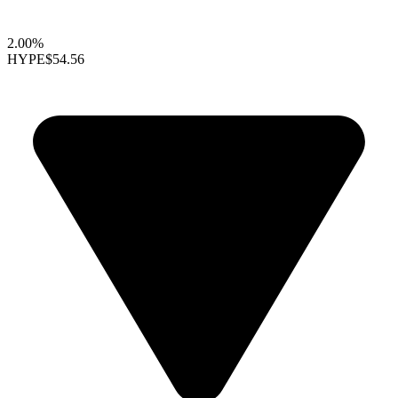
2.00%
HYPE
$54.56