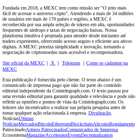
Fundada em 2018, a MEXC tem como missão ser "O jeito mais
fácil de acessar o universo cripto". Atendendo a mais de 34 milhões
de usuários em mais de 170 países e regiões, a MEXC é
reconhecida por sua ampla seleção de tokens em alta, oportunidades
frequentes de airdrops e taxas de negociação baixas. Nossa
plataforma intuitiva é projetada para atender desde iniciantes até
traders experientes, oferecendo acesso seguro e eficiente aos ativos
digitais. A MEXC prioriza simplicidade e inovação, tornando a
negociação de criptomoedas mais acessível e recompensadora.
Site oficial da MEXC
｜
X
｜
Telegram
｜
Como se cadastrar na
MEXC
Esta publicação é fornecida pelo cliente. O texto abaixo é um
comunicado de imprensa pago que não faz parte do conteúdo
editorial independente da Cointelegraph.com. O texto passou por
uma revisão editorial para garantir qualidade e relevância e pode não
refletir as opiniões e pontos de vista da Cointelegraph.com. Os
leitores são incentivados a realizar sua própria pesquisa antes de
tomar qualquer ação relacionada à empresa.
Divulgação
.
Notícias
Últimas
Notícias
Mercados
Bitcoin
Ethereum
Blockchain
Altcoins
Regulamento
Patrocinado
Artigos Patrocinados
Comunicados de Imprensa
Ecossistema
Magazine
Accelerator
Events
Decentralization