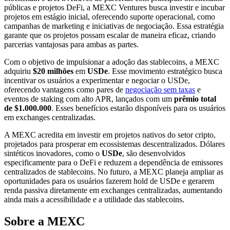
públicas e projetos DeFi, a MEXC Ventures busca investir e incubar
projetos em estágio inicial, oferecendo suporte operacional, como
campanhas de marketing e iniciativas de negociação. Essa estratégia
garante que os projetos possam escalar de maneira eficaz, criando
parcerias vantajosas para ambas as partes.
Com o objetivo de impulsionar a adoção das stablecoins, a MEXC
adquiriu
$20 milhões
em
USDe
. Esse movimento estratégico busca
incentivar os usuários a experimentar e negociar o USDe,
oferecendo vantagens como pares de
negociação sem taxas
e
eventos de staking com alto APR, lançados com um
prêmio total
de $1.000.000
. Esses benefícios estarão disponíveis para os usuários
em exchanges centralizadas.
A MEXC acredita em investir em projetos nativos do setor cripto,
projetados para prosperar em ecossistemas descentralizados. Dólares
sintéticos inovadores, como o
USDe
, são desenvolvidos
especificamente para o DeFi e reduzem a dependência de emissores
centralizados de stablecoins. No futuro, a MEXC planeja ampliar as
oportunidades para os usuários fazerem hold de USDe e gerarem
renda passiva diretamente em exchanges centralizadas, aumentando
ainda mais a acessibilidade e a utilidade das stablecoins.
Sobre a MEXC