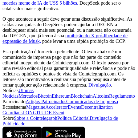
moedas meme de IA de US$ 5 bilhões.
DeepSeek pode ser o
catalisador mais significativo.
O que acontece a seguir deve gerar uma discussão significativa. As
saídas avançadas do DeepSeek podem ajudar a iDEGEN a
desbloquear ainda mais seu potencial, ou a natureza não censurada
da iDEGEN, que já levou à sua
proibição do X pró-liberdade de
expressão de Musk,
pode levar a uma rápida proibição do CCP.
Esta publicação é fornecida pelo cliente. O texto abaixo é um
comunicado de imprensa pago que não faz parte do conteúdo
editorial independente da Cointelegraph.com. O texto passou por
uma revisão editorial para garantir qualidade e relevância e pode não
refletir as opiniões e pontos de vista da Cointelegraph.com. Os
leitores são incentivados a realizar sua própria pesquisa antes de
tomar qualquer ação relacionada à empresa.
Divulgação
.
Notícias
Últimas
Notícias
Mercados
Bitcoin
Ethereum
Blockchain
Altcoins
Regulamento
Patrocinado
Artigos Patrocinados
Comunicados de Imprensa
Ecossistema
Magazine
Accelerator
Events
Decentralization
Guardians
LONGITUDE Event
Sobre
Sobre a Cointelegraph
Política Editorial
Divulgação de
Publicidade