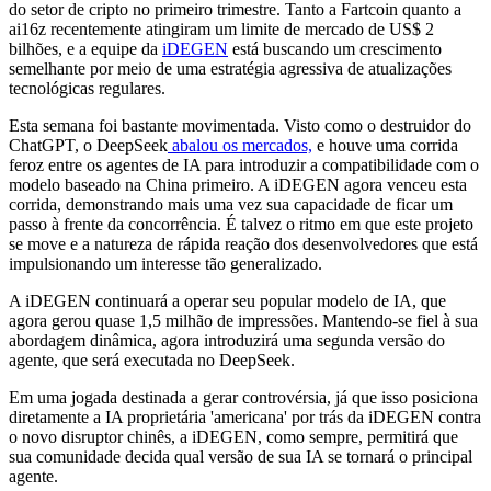
do setor de cripto no primeiro trimestre. Tanto a Fartcoin quanto a
ai16z recentemente atingiram um limite de mercado de US$ 2
bilhões, e a equipe da
iDEGEN
está buscando um crescimento
semelhante por meio de uma estratégia agressiva de atualizações
tecnológicas regulares.
Esta semana foi bastante movimentada. Visto como o destruidor do
ChatGPT, o DeepSeek
abalou os mercados,
e houve uma corrida
feroz entre os agentes de IA para introduzir a compatibilidade com o
modelo baseado na China primeiro. A iDEGEN agora venceu esta
corrida, demonstrando mais uma vez sua capacidade de ficar um
passo à frente da concorrência. É talvez o ritmo em que este projeto
se move e a natureza de rápida reação dos desenvolvedores que está
impulsionando um interesse tão generalizado.
A iDEGEN continuará a operar seu popular modelo de IA, que
agora gerou quase 1,5 milhão de impressões. Mantendo-se fiel à sua
abordagem dinâmica, agora introduzirá uma segunda versão do
agente, que será executada no DeepSeek.
Em uma jogada destinada a gerar controvérsia, já que isso posiciona
diretamente a IA proprietária 'americana' por trás da iDEGEN contra
o novo disruptor chinês, a iDEGEN, como sempre, permitirá que
sua comunidade decida qual versão de sua IA se tornará o principal
agente.