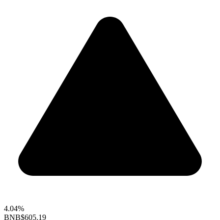
4.04%
BNB
$605.19