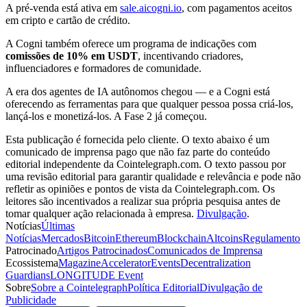
A pré-venda está ativa em
sale.aicogni.io
, com pagamentos aceitos
em cripto e cartão de crédito.
A Cogni também oferece um programa de indicações com
comissões de 10% em USDT
, incentivando criadores,
influenciadores e formadores de comunidade.
A era dos agentes de IA autônomos chegou — e a Cogni está
oferecendo as ferramentas para que qualquer pessoa possa criá-los,
lançá-los e monetizá-los. A Fase 2 já começou.
Esta publicação é fornecida pelo cliente. O texto abaixo é um
comunicado de imprensa pago que não faz parte do conteúdo
editorial independente da Cointelegraph.com. O texto passou por
uma revisão editorial para garantir qualidade e relevância e pode não
refletir as opiniões e pontos de vista da Cointelegraph.com. Os
leitores são incentivados a realizar sua própria pesquisa antes de
tomar qualquer ação relacionada à empresa.
Divulgação
.
Notícias
Últimas
Notícias
Mercados
Bitcoin
Ethereum
Blockchain
Altcoins
Regulamento
Patrocinado
Artigos Patrocinados
Comunicados de Imprensa
Ecossistema
Magazine
Accelerator
Events
Decentralization
Guardians
LONGITUDE Event
Sobre
Sobre a Cointelegraph
Política Editorial
Divulgação de
Publicidade