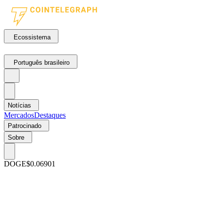
Ecossistema
Português brasileiro
Notícias
Mercados
Destaques
Patrocinado
Sobre
DOGE
$0.06901