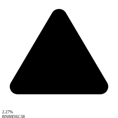
2.27%
BNB
$592.58