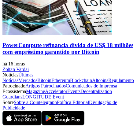
PowerCompute refinancia dívida de US$ 18 milhões
com empréstimo garantido por Bitcoin
há 16 horas
Zoltan Vardai
Notícias
Últimas
Notícias
Mercados
Bitcoin
Ethereum
Blockchain
Altcoins
Regulamento
Patrocinado
Artigos Patrocinados
Comunicados de Imprensa
Ecossistema
Magazine
Accelerator
Events
Decentralization
Guardians
LONGITUDE Event
Sobre
Sobre a Cointelegraph
Política Editorial
Divulgação de
Publicidade