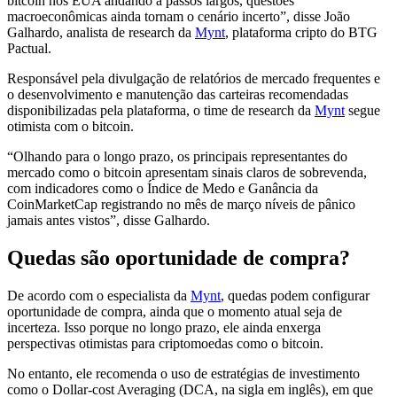
bitcoin nos EUA andando a passos largos, questões
macroeconômicas ainda tornam o cenário incerto”, disse João
Galhardo, analista de research da
Mynt
, plataforma cripto do BTG
Pactual.
Responsável pela divulgação de relatórios de mercado frequentes e
o desenvolvimento e manutenção das carteiras recomendadas
disponibilizadas pela plataforma, o time de research da
Mynt
segue
otimista com o bitcoin.
“Olhando para o longo prazo, os principais representantes do
mercado como o bitcoin apresentam sinais claros de sobrevenda,
com indicadores como o Índice de Medo e Ganância da
CoinMarketCap registrando no mês de março níveis de pânico
jamais antes vistos”, disse Galhardo.
Quedas são oportunidade de compra?
De acordo com o especialista da
Mynt
, quedas podem configurar
oportunidade de compra, ainda que o momento atual seja de
incerteza. Isso porque no longo prazo, ele ainda enxerga
perspectivas otimistas para criptomoedas como o bitcoin.
No entanto, ele recomenda o uso de estratégias de investimento
como o Dollar-cost Averaging (DCA, na sigla em inglês), em que