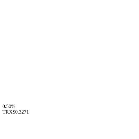
0.50%
TRX
$0.3271