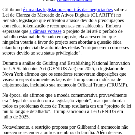
Gillibrand
é uma das legisladoras por trás das negociações
sobre a
Lei de Clareza do Mercado de Ativos Digitais (CLARITY) no
Senado, legislação que enfrentou atrasos devido a preocupações
com ética, tokenização e recompensas em stablecoins. Embora
esperasse que
a câmara votasse
o projeto de lei até o período de
trabalho estadual do Senado em agosto, ela acrescentou que
ninguém votaria a favor do projeto sem abordar a questão ética,
citando o potencial de autoridades eleitas "enriquecerem com esses
setores devido ao seu status privilegiado".
Durante a análise do Guiding and Establishing National Innovation
for US Stablecoins Act (GENIUS Act) em 2025, o legislador de
Nova York afirmou que os senadores removeram disposições que
visavam especificamente os laços de Trump com a indústria de
criptomoedas, incluindo sua memecoin Official Trump (TRUMP).
Na época, ela afirmou que a moeda comemorativa provavelmente
era "ilegal de acordo com a legislação vigente", mas que abordar
todos os problemas éticos de Trump resultaria em um "projeto de lei
muito longo e detalhado". Trump sancionou a Lei GENIUS em
julho de 2025.
Notavelmente, a restrição proposta por Gillibrand à memecoin não
pareceu se estender a outros membros da família. Além de seus