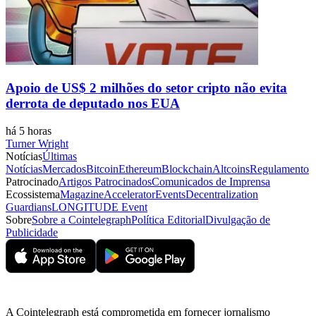
Apoio de US$ 2 milhões do setor cripto não evita
derrota de deputado nos EUA
há 5 horas
Turner Wright
Notícias
Últimas
Notícias
Mercados
Bitcoin
Ethereum
Blockchain
Altcoins
Regulamento
Patrocinado
Artigos Patrocinados
Comunicados de Imprensa
Ecossistema
Magazine
Accelerator
Events
Decentralization
Guardians
LONGITUDE Event
Sobre
Sobre a Cointelegraph
Política Editorial
Divulgação de
Publicidade
A Cointelegraph está comprometida em fornecer jornalismo