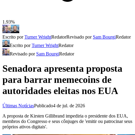
1.93%
Escrito por
Turner Wright
Redator
Revisado por
Sam Bourgi
Redator
Escrito por
Turner Wright
Redator
Revisado por
Sam Bourgi
Redator
Senadora apresenta proposta
para barrar memecoins de
autoridades eleitas nos EUA
Últimas Notícias
Publicado
4 de jul. de 2026
A proposta de Kirsten Gillibrand impediria o presidente dos EUA,
membros do Congresso e seus cônjuges de 'emitir ou patrocinar seus
próprios ativos digitais'.