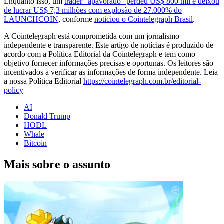
Enquanto isso, um
trader "apavorado" perdeu US$ 800 mil e deixou
de lucrar US$ 7,3 milhões com explosão de 27.000% do
LAUNCHCOIN
, conforme
noticiou o Cointelegraph Brasil
.
A Cointelegraph está comprometida com um jornalismo
independente e transparente. Este artigo de notícias é produzido de
acordo com a Política Editorial da Cointelegraph e tem como
objetivo fornecer informações precisas e oportunas. Os leitores são
incentivados a verificar as informações de forma independente. Leia
a nossa Política Editorial
https://cointelegraph.com.br/editorial-
policy
AI
Donald Trump
HODL
Whale
Bitcoin
Mais sobre o assunto