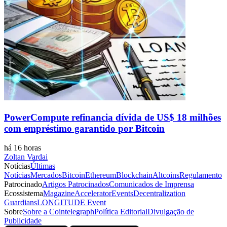
PowerCompute refinancia dívida de US$ 18 milhões
com empréstimo garantido por Bitcoin
há 16 horas
Zoltan Vardai
Notícias
Últimas
Notícias
Mercados
Bitcoin
Ethereum
Blockchain
Altcoins
Regulamento
Patrocinado
Artigos Patrocinados
Comunicados de Imprensa
Ecossistema
Magazine
Accelerator
Events
Decentralization
Guardians
LONGITUDE Event
Sobre
Sobre a Cointelegraph
Política Editorial
Divulgação de
Publicidade