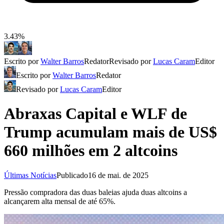
3.43%
Escrito por
Walter Barros
Redator
Revisado por
Lucas Caram
Editor
Escrito por
Walter Barros
Redator
Revisado por
Lucas Caram
Editor
Abraxas Capital e WLF de
Trump acumulam mais de US$
660 milhões em 2 altcoins
Últimas Notícias
Publicado
16 de mai. de 2025
Pressão compradora das duas baleias ajuda duas altcoins a
alcançarem alta mensal de até 65%.