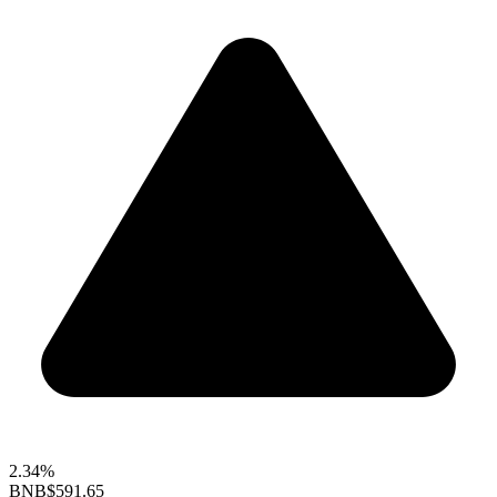
2.34%
BNB
$591.65