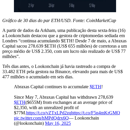
Gráfico de 30 dias do par ETH/USD. Fonte: CoinMarketCap
A partir de dados da Arkham, uma publicação desta sexta-feira (16)
a Lookonchain destacou que a gestora de criptomoedas sediada em
Londres “continua acumulando $ETH! Desde 7 de maio, a Abraxas
Capital sacou 278.639 $ETH (US$ 655 milhões) de corretoras a um
preço médio de US$ 2.350, com um lucro não realizado de US$ 77
milhões”.
Três dias antes, o Lookonchain já havia rastreado a compra de
33.482 ETH pela gestora na Binance, elevando para mais de US$
477 milhões o acumulado em seis dias.
Abraxas Capital continues to accumulate
$ETH
!
Since May 7, Abraxas Capital has withdrawn 278,639
$ETH
($655M) from exchanges at an average price of
$2,350, with an unrealized profit of
$77M.
https://t.co/vZTxLPd2zq
https://t.co/F5n4mKrGMQ
pic.twitter.com/hMPdQdrx6Q
— Lookonchain
(@lookonchain)
May 16, 2025