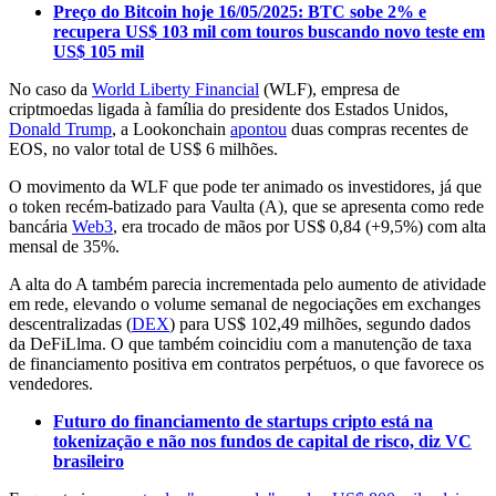
Preço do Bitcoin hoje 16/05/2025: BTC sobe 2% e
recupera US$ 103 mil com touros buscando novo teste em
US$ 105 mil
No caso da
World Liberty Financial
(WLF), empresa de
criptmoedas ligada à família do presidente dos Estados Unidos,
Donald Trump
, a Lookonchain
apontou
duas compras recentes de
EOS, no valor total de US$ 6 milhões.
O movimento da WLF que pode ter animado os investidores, já que
o token recém-batizado para Vaulta (A), que se apresenta como rede
bancária
Web3
, era trocado de mãos por US$ 0,84 (+9,5%) com alta
mensal de 35%.
A alta do A também parecia incrementada pelo aumento de atividade
em rede, elevando o volume semanal de negociações em exchanges
descentralizadas (
DEX
) para US$ 102,49 milhões, segundo dados
da DeFiLlma. O que também coincidiu com a manutenção de taxa
de financiamento positiva em contratos perpétuos, o que favorece os
vendedores.
Futuro do financiamento de startups cripto está na
tokenização e não nos fundos de capital de risco, diz VC
brasileiro