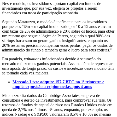
Nesse modelo, os investidores aportam capital em fundos de
investimento que, por sua vez, elegem os projetos a serem
financiados em troca de participação acionária.
Segundo Matarazzo, o modelo é ineficiente para os investidores
porque eles “têm seu capital imobilizado por 10 a 15 anos e arcam
com taxas de 2% de administração e 20% sobre os lucros, para obter
um retorno que segue a lógica de Pareto, segundo a qual 80% das
startups fracassam ou geram ganhos insignificantes, enquanto os
20% restantes precisam compensar essas perdas, pagar os custos de
administração do fundo e também gerar o lucro para seus cotistas.”
Em paralelo,
valuations
inflacionados devido à saturação do
mercado reduzem os ganhos potenciais. Assim, além de representar
uma aposta de longo prazo, os custos e incertezas desse modelo têm
se tornado cada vez maiores.
Mercado Livre adquire 157,7 BTC no 1º trimestre e
amplia exposição a criptomoedas após 4 anos
Matarazzo cita dados da Cambridge Associates, empresa de
consultoria e gestão de investimentos, para comprovar sua tese. Os
retornos de fundos de capital de risco nos Estados Unidos estão em
queda de 2,7% nos últimos três anos, enquanto, por exemplo, os
índices Nasdaq e o S&P500 valorizaram 8,5% e 10,5% no mesmo