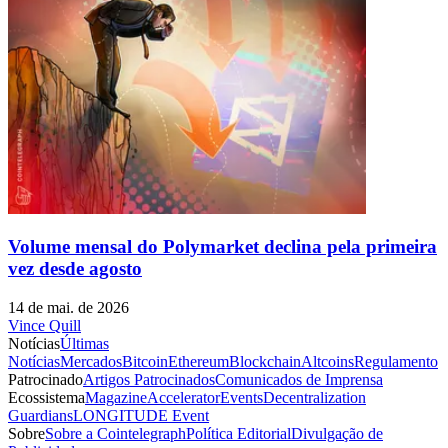
Volume mensal do Polymarket declina pela primeira
vez desde agosto
14 de mai. de 2026
Vince Quill
Notícias
Últimas
Notícias
Mercados
Bitcoin
Ethereum
Blockchain
Altcoins
Regulamento
Patrocinado
Artigos Patrocinados
Comunicados de Imprensa
Ecossistema
Magazine
Accelerator
Events
Decentralization
Guardians
LONGITUDE Event
Sobre
Sobre a Cointelegraph
Política Editorial
Divulgação de