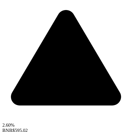
2.60%
BNB
$595.02