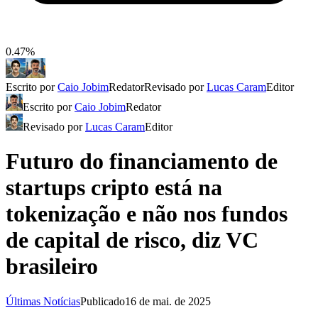
0.47%
Escrito por
Caio Jobim
Redator
Revisado por
Lucas Caram
Editor
Escrito por
Caio Jobim
Redator
Revisado por
Lucas Caram
Editor
Futuro do financiamento de
startups cripto está na
tokenização e não nos fundos
de capital de risco, diz VC
brasileiro
Últimas Notícias
Publicado
16 de mai. de 2025