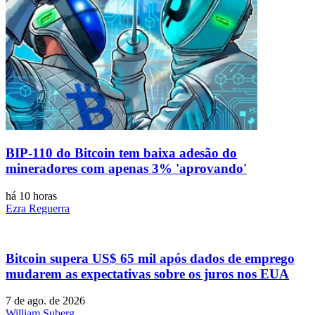
BIP-110 do Bitcoin tem baixa adesão do
mineradores com apenas 3% 'aprovando'
há 10 horas
Ezra Reguerra
Bitcoin supera US$ 65 mil após dados de emprego
mudarem as expectativas sobre os juros nos EUA
7 de ago. de 2026
William Suberg