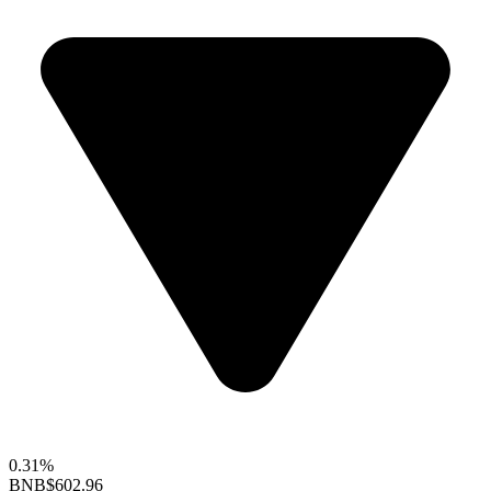
0.31%
BNB
$602.96