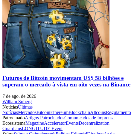
Futuros de Bitcoin movimentam US$ 58 bilhões e
superam o mercado à vista em oito vezes na Binance
7 de ago. de 2026
William Suberg
Notícias
Últimas
Notícias
Mercados
Bitcoin
Ethereum
Blockchain
Altcoins
Regulamento
Patrocinado
Artigos Patrocinados
Comunicados de Imprensa
Ecossistema
Magazine
Accelerator
Events
Decentralization
Guardians
LONGITUDE Event
Sobre
Sobre a Cointelegraph
Política Editorial
Divulgação de