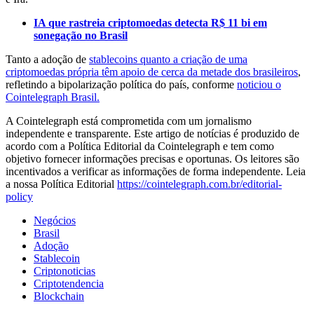
IA que rastreia criptomoedas detecta R$ 11 bi em
sonegação no Brasil
Tanto a adoção de
stablecoins quanto a criação de uma
criptomoedas própria têm apoio de cerca da metade dos brasileiros
,
refletindo a bipolarização política do país, conforme
noticiou o
Cointelegraph Brasil.
A Cointelegraph está comprometida com um jornalismo
independente e transparente. Este artigo de notícias é produzido de
acordo com a Política Editorial da Cointelegraph e tem como
objetivo fornecer informações precisas e oportunas. Os leitores são
incentivados a verificar as informações de forma independente. Leia
a nossa Política Editorial
https://cointelegraph.com.br/editorial-
policy
Negócios
Brasil
Adoção
Stablecoin
Criptonoticias
Criptotendencia
Blockchain