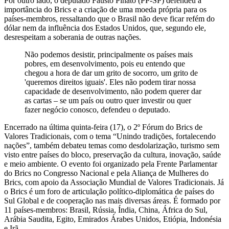
Por outro lado, o deputado Fausto Pinato (PP-SP) defendeu a
importância do Brics e a criação de uma moeda própria para os
países-membros, ressaltando que o Brasil não deve ficar refém do
dólar nem da influência dos Estados Unidos, que, segundo ele,
desrespeitam a soberania de outras nações.
Não podemos desistir, principalmente os países mais
pobres, em desenvolvimento, pois eu entendo que
chegou a hora de dar um grito de socorro, um grito de
'queremos direitos iguais'. Eles não podem tirar nossa
capacidade de desenvolvimento, não podem querer dar
as cartas – se um país ou outro quer investir ou quer
fazer negócio conosco, defendeu o deputado.
Encerrado na última quinta-feira (17), o 2º Fórum do Brics de
Valores Tradicionais, com o tema “Unindo tradições, fortalecendo
nações”, também debateu temas como desdolarização, turismo sem
visto entre países do bloco, preservação da cultura, inovação, saúde
e meio ambiente. O evento foi organizado pela Frente Parlamentar
do Brics no Congresso Nacional e pela Aliança de Mulheres do
Brics, com apoio da Associação Mundial de Valores Tradicionais. Já
o Brics é um foro de articulação político-diplomática de países do
Sul Global e de cooperação nas mais diversas áreas. É formado por
11 países-membros: Brasil, Rússia, Índia, China, África do Sul,
Arábia Saudita, Egito, Emirados Árabes Unidos, Etiópia, Indonésia
e Irã.