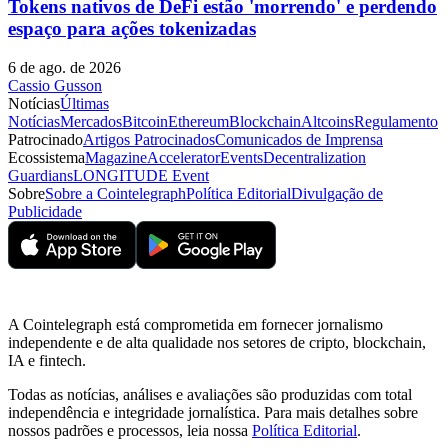
Tokens nativos de DeFi estão 'morrendo' e perdendo
espaço para ações tokenizadas
6 de ago. de 2026
Cassio Gusson
Notícias
Últimas
Notícias
Mercados
Bitcoin
Ethereum
Blockchain
Altcoins
Regulamento
Patrocinado
Artigos Patrocinados
Comunicados de Imprensa
Ecossistema
Magazine
Accelerator
Events
Decentralization
Guardians
LONGITUDE Event
Sobre
Sobre a Cointelegraph
Política Editorial
Divulgação de
Publicidade
A Cointelegraph está comprometida em fornecer jornalismo
independente e de alta qualidade nos setores de cripto, blockchain,
IA e fintech.
Todas as notícias, análises e avaliações são produzidas com total
independência e integridade jornalística. Para mais detalhes sobre
nossos padrões e processos, leia nossa
Política Editorial
.