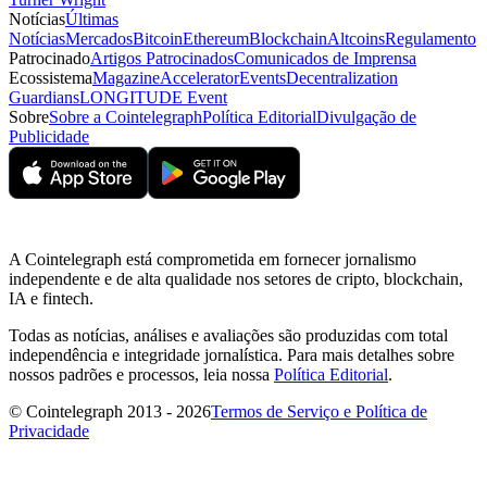
Notícias
Últimas
Notícias
Mercados
Bitcoin
Ethereum
Blockchain
Altcoins
Regulamento
Patrocinado
Artigos Patrocinados
Comunicados de Imprensa
Ecossistema
Magazine
Accelerator
Events
Decentralization
Guardians
LONGITUDE Event
Sobre
Sobre a Cointelegraph
Política Editorial
Divulgação de
Publicidade
A Cointelegraph está comprometida em fornecer jornalismo
independente e de alta qualidade nos setores de cripto, blockchain,
IA e fintech.
Todas as notícias, análises e avaliações são produzidas com total
independência e integridade jornalística. Para mais detalhes sobre
nossos padrões e processos, leia nossa
Política Editorial
.
© Cointelegraph 2013 - 2026
Termos de Serviço e Política de
Privacidade