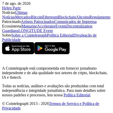
7 de ago. de 2026
Helen Partz
Notícias
Últimas
Notícias
Mercados
Bitcoin
Ethereum
Blockchain
Altcoins
Regulamento
Patrocinado
Artigos Patrocinados
Comunicados de Imprensa
Ecossistema
Magazine
Accelerator
Events
Decentralization
Guardians
LONGITUDE Event
Sobre
Sobre a Cointelegraph
Política Editorial
Divulgação de
Publicidade
A Cointelegraph está comprometida em fornecer jornalismo
independente e de alta qualidade nos setores de cripto, blockchain,
IA e fintech.
Todas as notícias, análises e avaliações são produzidas com total
independência e integridade jornalística. Para mais detalhes sobre
nossos padrões e processos, leia nossa
Política Editorial
.
© Cointelegraph 2013 - 2026
Termos de Serviço e Política de
Privacidade