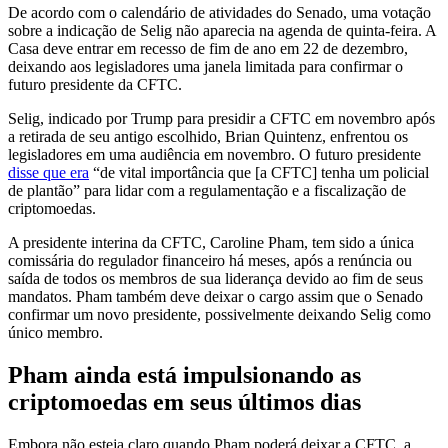
De acordo com o calendário de atividades do Senado, uma votação
sobre a indicação de Selig não aparecia na agenda de quinta-feira. A
Casa deve entrar em recesso de fim de ano em 22 de dezembro,
deixando aos legisladores uma janela limitada para confirmar o
futuro presidente da CFTC.
Selig, indicado por Trump para presidir a CFTC em novembro após
a retirada de seu antigo escolhido, Brian Quintenz, enfrentou os
legisladores em uma audiência em novembro. O futuro presidente
disse que era
“de vital importância que [a CFTC] tenha um policial
de plantão” para lidar com a regulamentação e a fiscalização de
criptomoedas.
A presidente interina da CFTC, Caroline Pham, tem sido a única
comissária do regulador financeiro há meses, após a renúncia ou
saída de todos os membros de sua liderança devido ao fim de seus
mandatos. Pham também deve deixar o cargo assim que o Senado
confirmar um novo presidente, possivelmente deixando Selig como
único membro.
Pham ainda está impulsionando as
criptomoedas em seus últimos dias
Embora não esteja claro quando Pham poderá deixar a CFTC, a