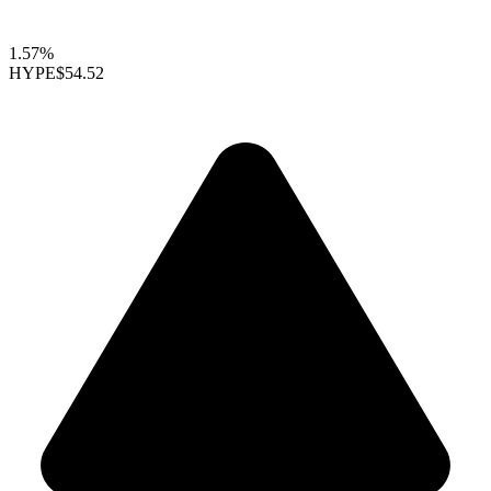
1.57%
HYPE
$54.52