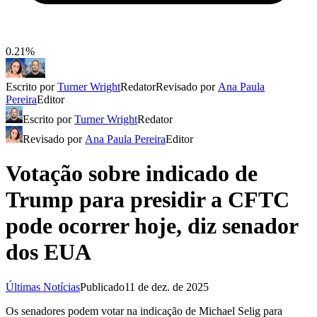
0.21%
Escrito por
Turner Wright
Redator
Revisado por
Ana Paula
Pereira
Editor
Escrito por
Turner Wright
Redator
Revisado por
Ana Paula Pereira
Editor
Votação sobre indicado de
Trump para presidir a CFTC
pode ocorrer hoje, diz senador
dos EUA
Últimas Notícias
Publicado
11 de dez. de 2025
Os senadores podem votar na indicação de Michael Selig para