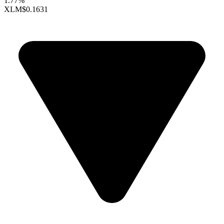
1.77%
XLM
$0.1631