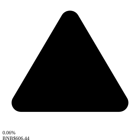
0.06%
BNB
$606.44