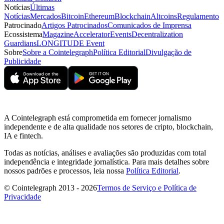
Notícias
Últimas
Notícias
Mercados
Bitcoin
Ethereum
Blockchain
Altcoins
Regulamento
Patrocinado
Artigos Patrocinados
Comunicados de Imprensa
Ecossistema
Magazine
Accelerator
Events
Decentralization
Guardians
LONGITUDE Event
Sobre
Sobre a Cointelegraph
Política Editorial
Divulgação de
Publicidade
A Cointelegraph está comprometida em fornecer jornalismo
independente e de alta qualidade nos setores de cripto, blockchain,
IA e fintech.
Todas as notícias, análises e avaliações são produzidas com total
independência e integridade jornalística. Para mais detalhes sobre
nossos padrões e processos, leia nossa
Política Editorial
.
© Cointelegraph 2013 - 2026
Termos de Serviço e Política de
Privacidade