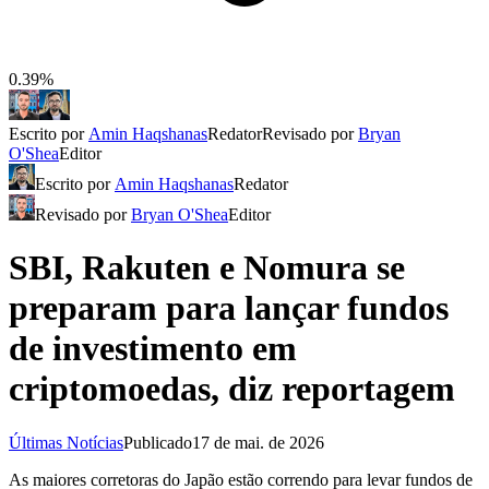
0.39%
Escrito por
Amin Haqshanas
Redator
Revisado por
Bryan
O'Shea
Editor
Escrito por
Amin Haqshanas
Redator
Revisado por
Bryan O'Shea
Editor
SBI, Rakuten e Nomura se
preparam para lançar fundos
de investimento em
criptomoedas, diz reportagem
Últimas Notícias
Publicado
17 de mai. de 2026
As maiores corretoras do Japão estão correndo para levar fundos de