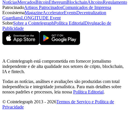
Notícias
Mercados
Bitcoin
Ethereum
Blockchain
Altcoins
Regulamento
Patrocinado
Artigos Patrocinados
Comunicados de Imprensa
Ecossistema
Magazine
Accelerator
Events
Decentralization
Guardians
LONGITUDE Event
Sobre
Sobre a Cointelegraph
Política Editorial
Divulgação de
Publicidade
A Cointelegraph está comprometida em fornecer jornalismo
independente e de alta qualidade nos setores de cripto, blockchain,
IA e fintech.
Todas as notícias, análises e avaliações são produzidas com total
independência e integridade jornalística. Para mais detalhes sobre
nossos padrões e processos, leia nossa
Política Editorial
.
© Cointelegraph 2013 - 2026
Termos de Serviço e Política de
Privacidade