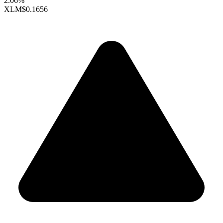
2.06%
XLM
$0.1656