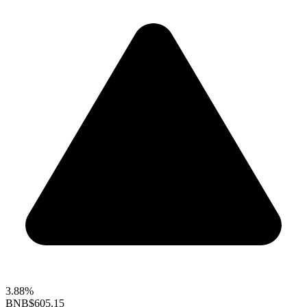
3.88%
BNB
$605.15