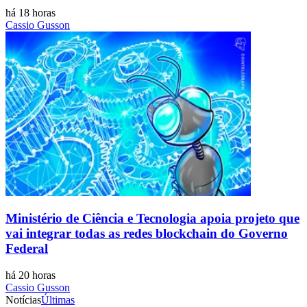
há 18 horas
Cassio Gusson
Ministério de Ciência e Tecnologia apoia projeto que
vai integrar todas as redes blockchain do Governo
Federal
há 20 horas
Cassio Gusson
Notícias
Últimas