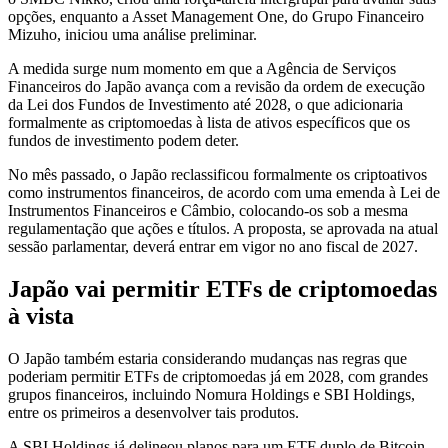
opções, enquanto a Asset Management One, do Grupo Financeiro
Mizuho, ​​iniciou uma análise preliminar.
A medida surge num momento em que a Agência de Serviços
Financeiros do Japão avança com a revisão da ordem de execução
da Lei dos Fundos de Investimento até 2028, o que adicionaria
formalmente as criptomoedas à lista de ativos específicos que os
fundos de investimento podem deter.
No mês passado, o Japão reclassificou formalmente os criptoativos
como instrumentos financeiros, de acordo com uma emenda à Lei de
Instrumentos Financeiros e Câmbio, colocando-os sob a mesma
regulamentação que ações e títulos. A proposta, se aprovada na atual
sessão parlamentar, deverá entrar em vigor no ano fiscal de 2027.
Japão vai permitir ETFs de criptomoedas
à vista
O Japão também estaria considerando mudanças nas regras que
poderiam permitir ETFs de criptomoedas já em 2028, com grandes
grupos financeiros, incluindo Nomura Holdings e SBI Holdings,
entre os primeiros a desenvolver tais produtos.
A SBI Holdings já delineou planos para um ETF duplo de Bitcoin-