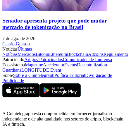
Senador apresenta projeto que pode mudar
mercado de tokenização no Brasil
7 de ago. de 2026
Cassio Gusson
Notícias
Últimas
Notícias
Mercados
Bitcoin
Ethereum
Blockchain
Altcoins
Regulamento
Patrocinado
Artigos Patrocinados
Comunicados de Imprensa
Ecossistema
Magazine
Accelerator
Events
Decentralization
Guardians
LONGITUDE Event
Sobre
Sobre a Cointelegraph
Política Editorial
Divulgação de
Publicidade
A Cointelegraph está comprometida em fornecer jornalismo
independente e de alta qualidade nos setores de cripto, blockchain,
IA e fintech.