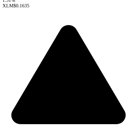
1.51%
XLM
$0.1635