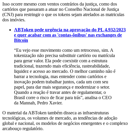
Isso ocorre mesmo com ventos contrários da justiça, como dos
cartórios que passaram a atuar no Conselho Nacional de Justiça
(CNJ) para restringir o que os tokens sejam atrelados as matriculas
dos imóvies.
ABToken pede urgência na aprovação do PL 4.932/2023
e quer acabar com as 'contas-ônibus' nas exchanges de
Bitcoin
“Eu vejo esse movimento como um retrocesso, sim. A
tokenização não precisa substituir cartório ou matrícula
para gerar valor. Ela pode coexistir com a estrutura
tradicional, trazendo mais eficiência, rastreabilidade,
liquidez e acesso ao mercado. O melhor caminho não é
barrar a tecnologia, mas entender como cartórios e
inovação podem trabalhar juntos, cada um com seu
papel, para dar mais segurança e modernizar o setor.
Quando a reação é travar antes de regulamentar, o
Brasil corre o risco de ficar para trás”, analisa o CEO
da Mannah, Pedro Xavier.
O material da ABToken também disseca as infraestruturas
tecnológicas, os volumes de mercado, as tendências de adoção
global e nacional, os modelos de negócios emergentes e o complexo
arcabouço regulatório.