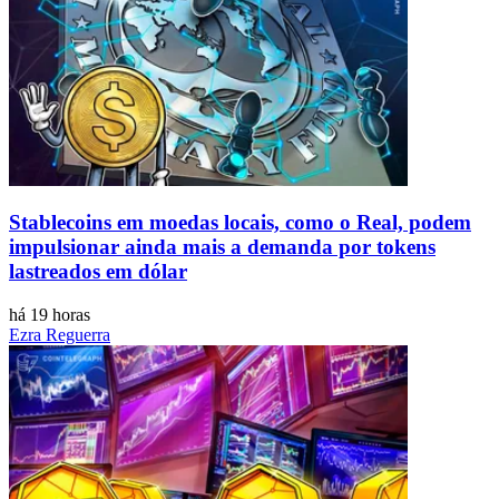
Stablecoins ​​em moedas locais, como o Real, podem
impulsionar ainda mais a demanda por tokens
lastreados em dólar
há 19 horas
Ezra Reguerra