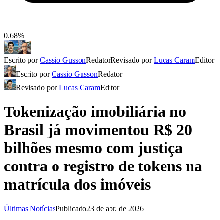
0.68%
Escrito por
Cassio Gusson
Redator
Revisado por
Lucas Caram
Editor
Escrito por
Cassio Gusson
Redator
Revisado por
Lucas Caram
Editor
Tokenização imobiliária no
Brasil já movimentou R$ 20
bilhões mesmo com justiça
contra o registro de tokens na
matrícula dos imóveis
Últimas Notícias
Publicado
23 de abr. de 2026