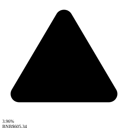
3.96%
BNB
$605.34