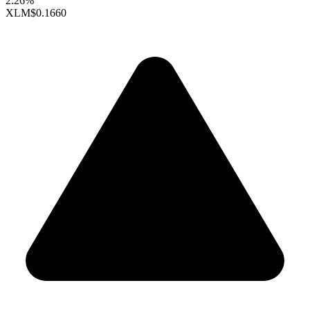
2.26%
XLM
$0.1660