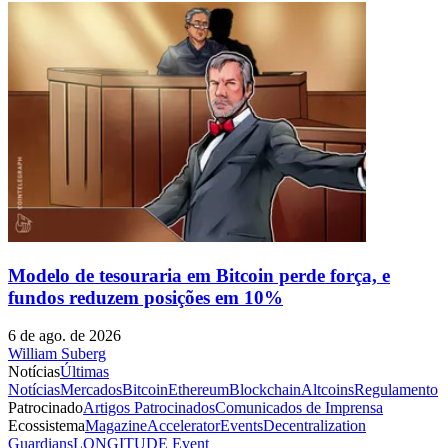
Modelo de tesouraria em Bitcoin perde força, e
fundos reduzem posições em 10%
6 de ago. de 2026
William Suberg
Notícias
Últimas
Notícias
Mercados
Bitcoin
Ethereum
Blockchain
Altcoins
Regulamento
Patrocinado
Artigos Patrocinados
Comunicados de Imprensa
Ecossistema
Magazine
Accelerator
Events
Decentralization
Guardians
LONGITUDE Event