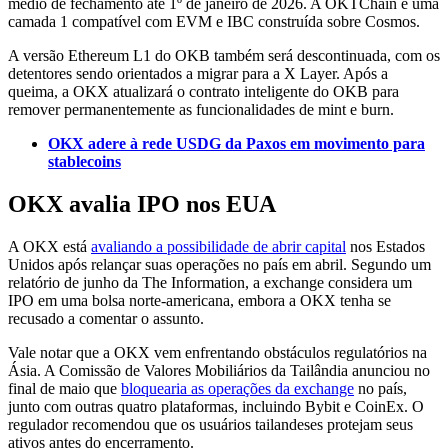
médio de fechamento até 1º de janeiro de 2026. A OKTChain é uma
camada 1 compatível com EVM e IBC construída sobre Cosmos.
A versão Ethereum L1 do OKB também será descontinuada, com os
detentores sendo orientados a migrar para a X Layer. Após a
queima, a OKX atualizará o contrato inteligente do OKB para
remover permanentemente as funcionalidades de mint e burn.
OKX adere à rede USDG da Paxos em movimento para
stablecoins
OKX avalia IPO nos EUA
A OKX está
avaliando a possibilidade de abrir capital
nos Estados
Unidos após relançar suas operações no país em abril. Segundo um
relatório de junho da The Information, a exchange considera um
IPO em uma bolsa norte-americana, embora a OKX tenha se
recusado a comentar o assunto.
Vale notar que a OKX vem enfrentando obstáculos regulatórios na
Ásia. A Comissão de Valores Mobiliários da Tailândia anunciou no
final de maio que
bloquearia as operações da exchange
no país,
junto com outras quatro plataformas, incluindo Bybit e CoinEx. O
regulador recomendou que os usuários tailandeses protejam seus
ativos antes do encerramento.