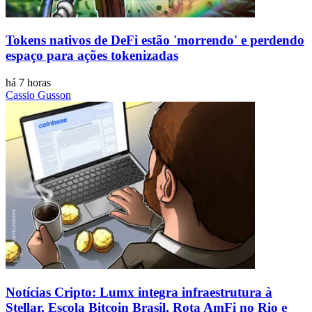
Tokens nativos de DeFi estão 'morrendo' e perdendo
espaço para ações tokenizadas
há 7 horas
Cassio Gusson
Notícias Cripto: Lumx integra infraestrutura à
Stellar, Escola Bitcoin Brasil, Rota AmFi no Rio e