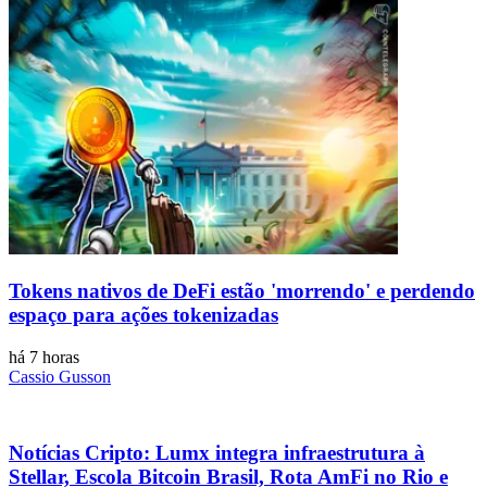
Tokens nativos de DeFi estão 'morrendo' e perdendo
espaço para ações tokenizadas
há 7 horas
Cassio Gusson
Notícias Cripto: Lumx integra infraestrutura à
Stellar, Escola Bitcoin Brasil, Rota AmFi no Rio e