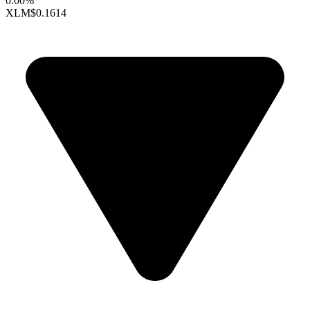
0.00%
XLM
$0.1614