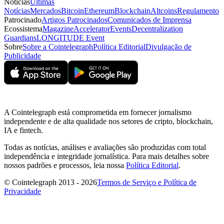
Notícias
Últimas
Notícias
Mercados
Bitcoin
Ethereum
Blockchain
Altcoins
Regulamento
Patrocinado
Artigos Patrocinados
Comunicados de Imprensa
Ecossistema
Magazine
Accelerator
Events
Decentralization
Guardians
LONGITUDE Event
Sobre
Sobre a Cointelegraph
Política Editorial
Divulgação de
Publicidade
A Cointelegraph está comprometida em fornecer jornalismo
independente e de alta qualidade nos setores de cripto, blockchain,
IA e fintech.
Todas as notícias, análises e avaliações são produzidas com total
independência e integridade jornalística. Para mais detalhes sobre
nossos padrões e processos, leia nossa
Política Editorial
.
© Cointelegraph 2013 - 2026
Termos de Serviço e Política de
Privacidade