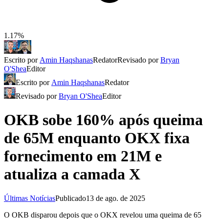
1.17%
Escrito por
Amin Haqshanas
Redator
Revisado por
Bryan
O'Shea
Editor
Escrito por
Amin Haqshanas
Redator
Revisado por
Bryan O'Shea
Editor
OKB sobe 160% após queima
de 65M enquanto OKX fixa
fornecimento em 21M e
atualiza a camada X
Últimas Notícias
Publicado
13 de ago. de 2025
O OKB disparou depois que o OKX revelou uma queima de 65