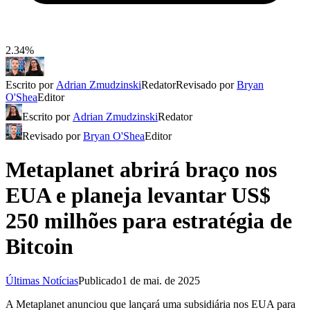
2.34%
Escrito por
Adrian Zmudzinski
Redator
Revisado por
Bryan
O'Shea
Editor
Escrito por
Adrian Zmudzinski
Redator
Revisado por
Bryan O'Shea
Editor
Metaplanet abrirá braço nos
EUA e planeja levantar US$
250 milhões para estratégia de
Bitcoin
Últimas Notícias
Publicado
1 de mai. de 2025
A Metaplanet anunciou que lançará uma subsidiária nos EUA para