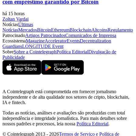
com empréstimo garantido por Bitcoin
há 15 horas
Zoltan Vardai
Notícias
Últimas
Notícias
Mercados
Bitcoin
Ethereum
Blockchain
Altcoins
Regulamento
Patrocinado
Artigos Patrocinados
Comunicados de Imprensa
Ecossistema
Magazine
Accelerator
Events
Decentralization
Guardians
LONGITUDE Event
Sobre
Sobre a Cointelegraph
Política Editorial
Divulgação de
Publicidade
A Cointelegraph está comprometida em fornecer jornalismo
independente e de alta qualidade nos setores de cripto, blockchain,
IA e fintech.
Todas as notícias, análises e avaliações são produzidas com total
independência e integridade jornalística. Para mais detalhes sobre
nossos padrões e processos, leia nossa
Política Editorial
.
© Cointelegraph 2013 - 2026
Termos de Serviço e Política de