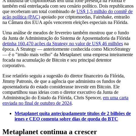
A indústria de criptomoedas tem uma forte presença na Flórida e
também está entrelaçada com seu cenário político. Dois republicanos
que receberam um total combinado de
US$ 1,5 milhão do comitê de
ação política (PAC)
apoiado por criptomoedas, Fairshake, entrarão
na Câmara dos EUA após vencerem eleições especiais na Flórida.
Uma análise de meados de fevereiro também mostrou que o fundo
da Junta de Administração do Sistema de Aposentadoria da Flórida
detinha 160.470 ações da Strategy no valor de US$ 46 milhões
na
época. A Strategy — anteriormente conhecida como MicroStrategy
— é o "irmão mais velho" da Metaplanet: uma empresa inteiramente
focada na acumulação de Bitcoin e seu principal detentor
corporativo.
Esse relatório seguiu a sugestão do diretor financeiro da Flórida,
Jimmy Patronis, de que a agência que administra os fundos de
aposentadoria do estado considerasse investir em Bitcoin. Ele
compartilhou suas ideias com o diretor executivo da Junta de
Administração do Estado da Flórida, Chris Spencer,
em uma carta
enviada no final de outubro de 2024
.
Metaplanet quita antecipadamente títulos de 2 bilhões de
ienes e CEO comenta sobre dias de queda do BTC
Metaplanet continua a crescer