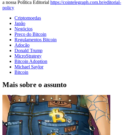
a nossa Política Editorial
https://cointelegraph.com.br/editorial-
policy
Criptomoedas
Japão
Negócios
Preço do Bitcoin
Regulamentos Bitcoin
Adoção
Donald Trump
MicroStrategy
Bitcoin Adoption
Michael Saylor
Bitcoin
Mais sobre o assunto