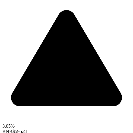
3.05%
BNB
$595.41