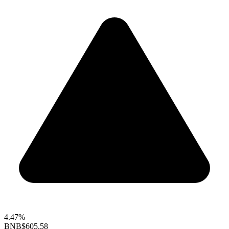
4.47%
BNB
$605.58