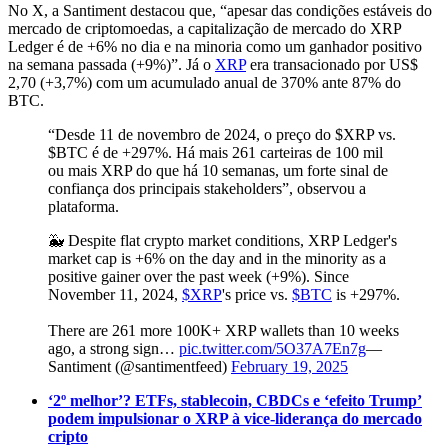
No X, a Santiment destacou que, “apesar das condições estáveis ​​do
mercado de criptomoedas, a capitalização de mercado do XRP
Ledger é de +6% no dia e na minoria como um ganhador positivo
na semana passada (+9%)”. Já o
XRP
era transacionado por US$
2,70 (+3,7%) com um acumulado anual de 370% ante 87% do
BTC.
“Desde 11 de novembro de 2024, o preço do $XRP vs.
$BTC é de +297%. Há mais 261 carteiras de 100 mil
ou mais XRP do que há 10 semanas, um forte sinal de
confiança dos principais stakeholders”, observou a
plataforma.
🐳 Despite flat crypto market conditions, XRP Ledger's
market cap is +6% on the day and in the minority as a
positive gainer over the past week (+9%). Since
November 11, 2024,
$XRP
's price vs.
$BTC
is +297%.
There are 261 more 100K+ XRP wallets than 10 weeks
ago, a strong sign…
pic.twitter.com/5O37A7En7g
—
Santiment (@santimentfeed)
February 19, 2025
‘2º melhor’? ETFs, stablecoin, CBDCs e ‘efeito Trump’
podem impulsionar o XRP à vice-liderança do mercado
cripto