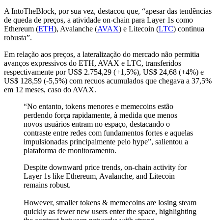
A IntoTheBlock, por sua vez, destacou que, “apesar das tendências
de queda de preços, a atividade on-chain para Layer 1s como
Ethereum (
ETH
), Avalanche (
AVAX
) e Litecoin (
LTC
) continua
robusta”.
Em relação aos preços, a lateralização do mercado não permitia
avanços expressivos do ETH, AVAX e LTC, transferidos
respectivamente por US$ 2.754,29 (+1,5%), US$ 24,68 (+4%) e
US$ 128,59 (-5,5%) com recuos acumulados que chegava a 37,5%
em 12 meses, caso do AVAX.
“No entanto, tokens menores e memecoins estão
perdendo força rapidamente, à medida que menos
novos usuários entram no espaço, destacando o
contraste entre redes com fundamentos fortes e aquelas
impulsionadas principalmente pelo hype”, salientou a
plataforma de monitoramento.
Despite downward price trends, on-chain activity for
Layer 1s like Ethereum, Avalanche, and Litecoin
remains robust.
However, smaller tokens & memecoins are losing steam
quickly as fewer new users enter the space, highlighting