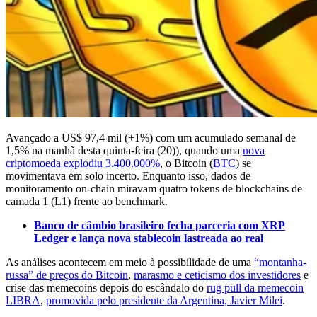
Avançado a US$ 97,4 mil (+1%) com um acumulado semanal de
1,5% na manhã desta quinta-feira (20)), quando uma
nova
criptomoeda explodiu 3.400.000%
, o Bitcoin (
BTC
) se
movimentava em solo incerto. Enquanto isso, dados de
monitoramento on-chain miravam quatro tokens de blockchains de
camada 1 (L1) frente ao benchmark.
Banco de câmbio brasileiro fecha parceria com XRP
Ledger e lança nova stablecoin lastreada ao real
As análises acontecem em meio à possibilidade de uma
“montanha-
russa” de preços do Bitcoin
,
marasmo e ceticismo dos investidores
e
crise das memecoins depois do escândalo do
rug pull da memecoin
LIBRA
,
promovida pelo presidente da Argentina, Javier Milei
.