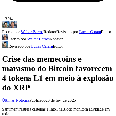
1.32%
Escrito por
Walter Barros
Redator
Revisado por
Lucas Caram
Editor
Escrito por
Walter Barros
Redator
Revisado por
Lucas Caram
Editor
Crise das memecoins e
marasmo do Bitcoin favorecem
4 tokens L1 em meio à explosão
do XRP
Últimas Notícias
Publicado
20 de fev. de 2025
Santiment rastreia carteiras e IntoTheBlock monitora atividade em
rede.