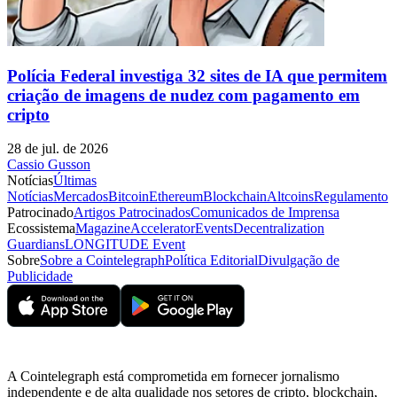
Polícia Federal investiga 32 sites de IA que permitem
criação de imagens de nudez com pagamento em
cripto
28 de jul. de 2026
Cassio Gusson
Notícias
Últimas
Notícias
Mercados
Bitcoin
Ethereum
Blockchain
Altcoins
Regulamento
Patrocinado
Artigos Patrocinados
Comunicados de Imprensa
Ecossistema
Magazine
Accelerator
Events
Decentralization
Guardians
LONGITUDE Event
Sobre
Sobre a Cointelegraph
Política Editorial
Divulgação de
Publicidade
A Cointelegraph está comprometida em fornecer jornalismo
independente e de alta qualidade nos setores de cripto, blockchain,