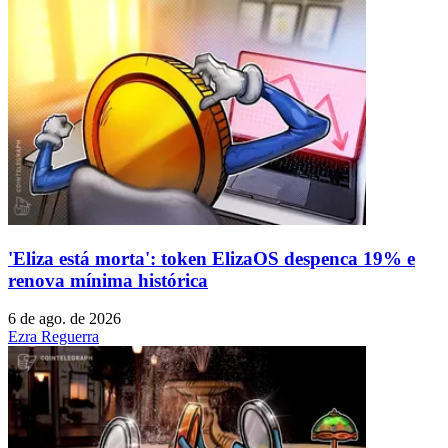
'Eliza está morta': token ElizaOS despenca 19% e
renova mínima histórica
6 de ago. de 2026
Ezra Reguerra