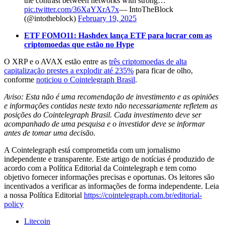
the contrast between networks with strong…
pic.twitter.com/36XaYXrA7x
— IntoTheBlock
(@intotheblock)
February 19, 2025
ETF FOMO11: Hashdex lança ETF para lucrar com as
criptomoedas que estão no Hype
O XRP e o AVAX estão entre as
três criptomoedas de alta
capitalização prestes a explodir até 235%
para ficar de olho,
conforme
noticiou o Cointelegraph Brasil
.
Aviso: Esta não é uma recomendação de investimento e as opiniões
e informações contidas neste texto não necessariamente refletem as
posições do Cointelegraph Brasil. Cada investimento deve ser
acompanhado de uma pesquisa e o investidor deve se informar
antes de tomar uma decisão.
A Cointelegraph está comprometida com um jornalismo
independente e transparente. Este artigo de notícias é produzido de
acordo com a Política Editorial da Cointelegraph e tem como
objetivo fornecer informações precisas e oportunas. Os leitores são
incentivados a verificar as informações de forma independente. Leia
a nossa Política Editorial
https://cointelegraph.com.br/editorial-
policy
Litecoin