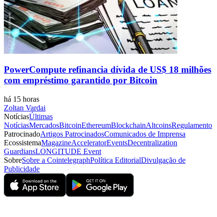
PowerCompute refinancia dívida de US$ 18 milhões
com empréstimo garantido por Bitcoin
há 15 horas
Zoltan Vardai
Notícias
Últimas
Notícias
Mercados
Bitcoin
Ethereum
Blockchain
Altcoins
Regulamento
Patrocinado
Artigos Patrocinados
Comunicados de Imprensa
Ecossistema
Magazine
Accelerator
Events
Decentralization
Guardians
LONGITUDE Event
Sobre
Sobre a Cointelegraph
Política Editorial
Divulgação de
Publicidade