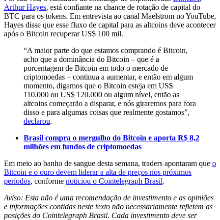
Arthur Hayes
, está confiante na chance de rotação de capital do
BTC para os tokens. Em entrevista ao canal Maelstrom no YouTube,
Hayes disse que esse fluxo de capital para as altcoins deve acontecer
após o Bitcoin recuperar US$ 100 mil.
“A maior parte do que estamos comprando é Bitcoin,
acho que a dominância do Bitcoin – que é a
porcentagem de Bitcoin em todo o mercado de
criptomoedas – continua a aumentar, e então em algum
momento, digamos que o Bitcoin esteja em US$
110.000 ou US$ 120.000 ou algum nível, então as
altcoins começarão a disparar, e nós giraremos para fora
disso e para algumas coisas que realmente gostamos”,
declarou
.
Brasil compra o mergulho do Bitcoin e aporta R$ 8,2
milhões em fundos de criptomoedas
Em meio ao banho de sangue desta semana, traders apontaram que
o
Bitcoin e o ouro devem liderar a alta de preços nos próximos
períodos
, conforme
noticiou o Cointelegraph Brasil
.
Aviso: Esta não é uma recomendação de investimento e as opiniões
e informações contidas neste texto não necessariamente refletem as
posições do Cointelegraph Brasil. Cada investimento deve ser