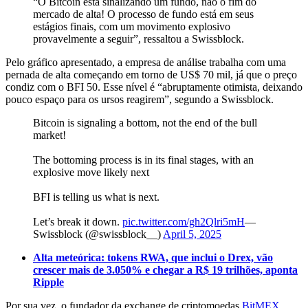
“O Bitcoin está sinalizando um fundo, não o fim do
mercado de alta! O processo de fundo está em seus
estágios finais, com um movimento explosivo
provavelmente a seguir”, ressaltou a Swissblock.
Pelo gráfico apresentado, a empresa de análise trabalha com uma
pernada de alta começando em torno de US$ 70 mil, já que o preço
condiz com o BFI 50. Esse nível é “abruptamente otimista, deixando
pouco espaço para os ursos reagirem”, segundo a Swissblock.
Bitcoin is signaling a bottom, not the end of the bull
market!
The bottoming process is in its final stages, with an
explosive move likely next
BFI is telling us what is next.
Let’s break it down.
pic.twitter.com/gh2Qlri5mH
—
Swissblock (@swissblock__)
April 5, 2025
Alta meteórica: tokens RWA, que inclui o Drex, vão
crescer mais de 3.050% e chegar a R$ 19 trilhões, aponta
Ripple
Por sua vez, o fundador da exchange de criptomoedas
BitMEX
,