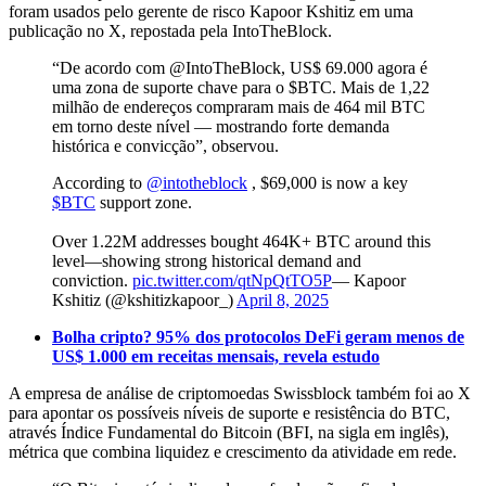
foram usados pelo gerente de risco Kapoor Kshitiz em uma
publicação no X, repostada pela IntoTheBlock.
“De acordo com @IntoTheBlock, US$ 69.000 agora é
uma zona de suporte chave para o $BTC. Mais de 1,22
milhão de endereços compraram mais de 464 mil BTC
em torno deste nível — mostrando forte demanda
histórica e convicção”, observou.
According to
@intotheblock
, $69,000 is now a key
$BTC
support zone.
Over 1.22M addresses bought 464K+ BTC around this
level—showing strong historical demand and
conviction.
pic.twitter.com/qtNpQtTO5P
— Kapoor
Kshitiz (@kshitizkapoor_)
April 8, 2025
Bolha cripto? 95% dos protocolos DeFi geram menos de
US$ 1.000 em receitas mensais, revela estudo
A empresa de análise de criptomoedas Swissblock também foi ao X
para apontar os possíveis níveis de suporte e resistência do BTC,
através Índice Fundamental do Bitcoin (BFI, na sigla em inglês),
métrica que combina liquidez e crescimento da atividade em rede.