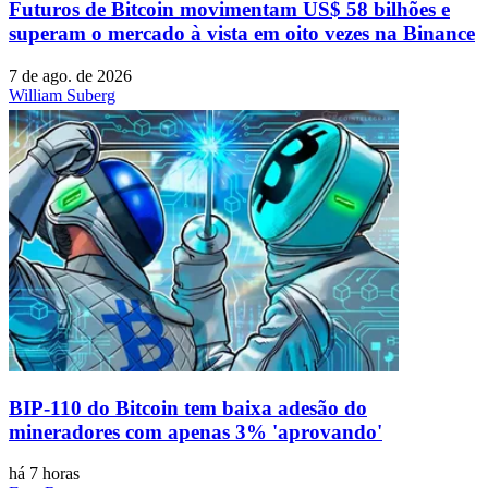
Futuros de Bitcoin movimentam US$ 58 bilhões e
superam o mercado à vista em oito vezes na Binance
7 de ago. de 2026
William Suberg
BIP-110 do Bitcoin tem baixa adesão do
mineradores com apenas 3% 'aprovando'
há 7 horas