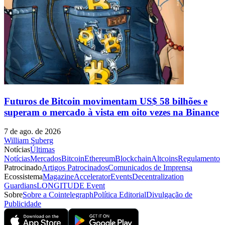
Futuros de Bitcoin movimentam US$ 58 bilhões e
superam o mercado à vista em oito vezes na Binance
7 de ago. de 2026
William Suberg
Notícias
Últimas
Notícias
Mercados
Bitcoin
Ethereum
Blockchain
Altcoins
Regulamento
Patrocinado
Artigos Patrocinados
Comunicados de Imprensa
Ecossistema
Magazine
Accelerator
Events
Decentralization
Guardians
LONGITUDE Event
Sobre
Sobre a Cointelegraph
Política Editorial
Divulgação de
Publicidade