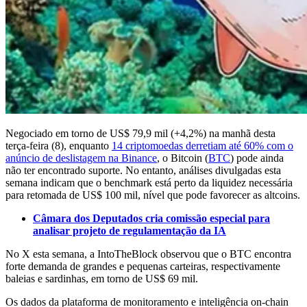
Negociado em torno de US$ 79,9 mil (+4,2%) na manhã desta
terça-feira (8), enquanto
14 criptomoedas derretiam até 60% com o
anúncio de deslistagem na Binance
, o Bitcoin (
BTC
) pode ainda
não ter encontrado suporte. No entanto, análises divulgadas esta
semana indicam que o benchmark está perto da liquidez necessária
para retomada de US$ 100 mil, nível que pode favorecer as altcoins.
Câmara dos Deputados cria comissão especial para
analisar projeto de regulamentação da IA
No X esta semana, a IntoTheBlock observou que o BTC encontra
forte demanda de grandes e pequenas carteiras, respectivamente
baleias e sardinhas, em torno de US$ 69 mil.
Os dados da plataforma de monitoramento e inteligência on-chain