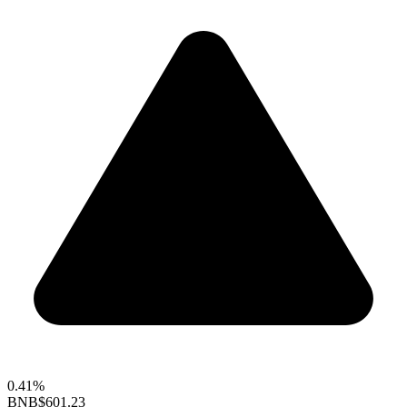
0.41%
BNB
$601.23