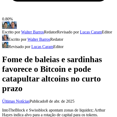
0.80%
Escrito por
Walter Barros
Redator
Revisado por
Lucas Caram
Editor
Escrito por
Walter Barros
Redator
Revisado por
Lucas Caram
Editor
Fome de baleias e sardinhas
favorece o Bitcoin e pode
catapultar altcoins no curto
prazo
Últimas Notícias
Publicado
8 de abr. de 2025
IntoTheBlock e Swissblock apontam zonas de liquidez; Arthur
Hayes indica alvo para a rotação de capital para os tokens.