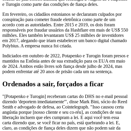
e Turogin como parte das condições de fiança deles.
Em fevereiro, os cidadãos estonianos se declararam culpados por
conspiração para cometer fraude eletrônica como parte de um
acordo com as autoridades. Entre 2015 e 2019, os dois foram
responsáveis por fraudar usuários da Hashflare em mais de US$ 550
milhões. Eles também levantaram US$ 25 milhões de investidores
em 2017, alegando que iriam estabelecer um banco digital chamado
Polybius. A empresa nunca foi criada.
Indiciados em outubro de 2022, Potapenko e Turogin foram presos e
mantidos na Estônia antes de sua extradição para os EUA em maio
de 2024. Ambos estão livres sob fiança desde julho de 2024, mas
podem enfrentar até 20 anos de prisão cada um na sentença.
Ordenados a sair, forçados a ficar
"[Potapenko e Turogin] receberam cartas do DHS no e-mail pessoal
dizendo 'deportem imediatamente'", disse Mark Bini, sócio do Reed
Smith e advogado de defesa, ao Cointelegraph. "Isso causou certa
angústia porque [nosso cliente e seu co-réu], as condições de sua
liberação incluem que eles cumpram a lei. E aqui você tem essa
carta dizendo que, se você ficar no país, está quebrando a lei. E,
claro, as condições de fiança deles dizem que não podem sair da