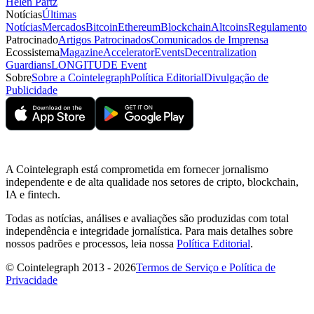
Helen Partz
Notícias
Últimas
Notícias
Mercados
Bitcoin
Ethereum
Blockchain
Altcoins
Regulamento
Patrocinado
Artigos Patrocinados
Comunicados de Imprensa
Ecossistema
Magazine
Accelerator
Events
Decentralization
Guardians
LONGITUDE Event
Sobre
Sobre a Cointelegraph
Política Editorial
Divulgação de
Publicidade
A Cointelegraph está comprometida em fornecer jornalismo
independente e de alta qualidade nos setores de cripto, blockchain,
IA e fintech.
Todas as notícias, análises e avaliações são produzidas com total
independência e integridade jornalística. Para mais detalhes sobre
nossos padrões e processos, leia nossa
Política Editorial
.
© Cointelegraph 2013 - 2026
Termos de Serviço e Política de
Privacidade