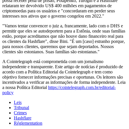
possa receber pena de prisão, Potapenko, Turogin e a Hashflare
relataram ter devolvido US$ 400 milhões em pagamentos de
criptomoedas para os usuários e "concordaram em perder seus
interesses nos ativos que o governo congelou em 2022."
"Vamos tentar convencer o juiz a, francamente, lado com o DHS e
permitir que eles se autodeportem para a Estônia, onde suas famílias
estão, porque acreditamos que não houve dano financeiro real para
os clientes da Hashflare", disse Bini. "É um [caso] estranho porque,
para nossos clientes, queremos que sejam deportados. Nossos
clientes são estonianos. Suas famílias são estonianas."
A Cointelegraph está comprometida com um jornalismo
independente e transparente. Este artigo de notícias é produzido de
acordo com a Política Editorial da Cointelegraph e tem como
objetivo fornecer informações precisas e oportunas. Os leitores são
incentivados a verificar as informações de forma independente. Leia
a nossa Política Editorial
https://cointelegraph.com.br/editorial-
policy
Leis
Tribunal
Crimes
Hashflare
Réglementation