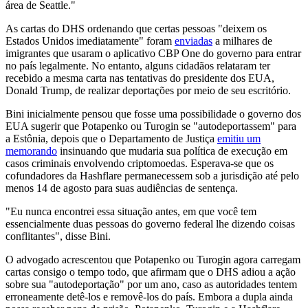
área de Seattle."
As cartas do DHS ordenando que certas pessoas "deixem os
Estados Unidos imediatamente" foram
enviadas
a milhares de
imigrantes que usaram o aplicativo CBP One do governo para entrar
no país legalmente. No entanto, alguns cidadãos relataram ter
recebido a mesma carta nas tentativas do presidente dos EUA,
Donald Trump, de realizar deportações por meio de seu escritório.
Bini inicialmente pensou que fosse uma possibilidade o governo dos
EUA sugerir que Potapenko ou Turogin se "autodeportassem" para
a Estônia, depois que o Departamento de Justiça
emitiu um
memorando
insinuando que mudaria sua política de execução em
casos criminais envolvendo criptomoedas. Esperava-se que os
cofundadores da Hashflare permanecessem sob a jurisdição até pelo
menos 14 de agosto para suas audiências de sentença.
"Eu nunca encontrei essa situação antes, em que você tem
essencialmente duas pessoas do governo federal lhe dizendo coisas
conflitantes", disse Bini.
O advogado acrescentou que Potapenko ou Turogin agora carregam
cartas consigo o tempo todo, que afirmam que o DHS adiou a ação
sobre sua "autodeportação" por um ano, caso as autoridades tentem
erroneamente detê-los e removê-los do país. Embora a dupla ainda