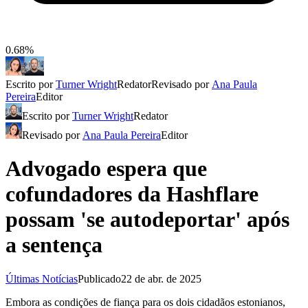
0.68%
Escrito por
Turner Wright
Redator
Revisado por
Ana Paula
Pereira
Editor
Escrito por
Turner Wright
Redator
Revisado por
Ana Paula Pereira
Editor
Advogado espera que
cofundadores da Hashflare
possam 'se autodeportar' após
a sentença
Últimas Notícias
Publicado
22 de abr. de 2025
Embora as condições de fiança para os dois cidadãos estonianos,