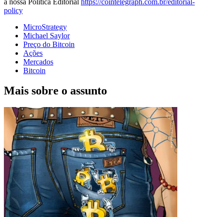
a nossa Política Editorial
https://cointelegraph.com.br/editorial-
policy
MicroStrategy
Michael Saylor
Preço do Bitcoin
Ações
Mercados
Bitcoin
Mais sobre o assunto