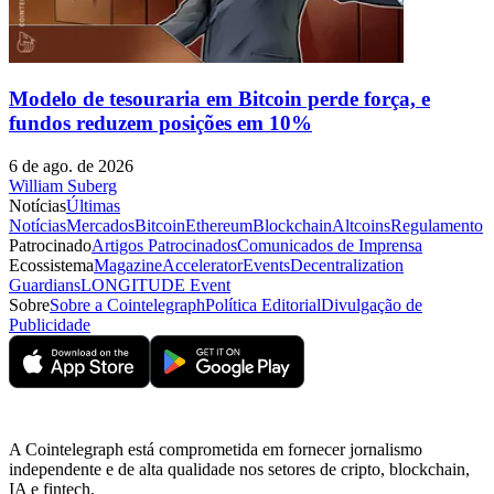
Modelo de tesouraria em Bitcoin perde força, e
fundos reduzem posições em 10%
6 de ago. de 2026
William Suberg
Notícias
Últimas
Notícias
Mercados
Bitcoin
Ethereum
Blockchain
Altcoins
Regulamento
Patrocinado
Artigos Patrocinados
Comunicados de Imprensa
Ecossistema
Magazine
Accelerator
Events
Decentralization
Guardians
LONGITUDE Event
Sobre
Sobre a Cointelegraph
Política Editorial
Divulgação de
Publicidade
A Cointelegraph está comprometida em fornecer jornalismo
independente e de alta qualidade nos setores de cripto, blockchain,
IA e fintech.