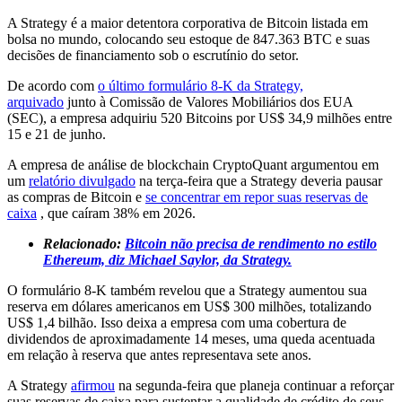
A Strategy é a maior detentora corporativa de Bitcoin listada em
bolsa no mundo, colocando seu estoque de 847.363 BTC e suas
decisões de financiamento sob o escrutínio do setor.
De acordo com
o último formulário 8-K da Strategy,
arquivado
junto à Comissão de Valores Mobiliários dos EUA
(SEC), a empresa adquiriu 520 Bitcoins por US$ 34,9 milhões entre
15 e 21 de junho.
A empresa de análise de blockchain CryptoQuant argumentou em
um
relatório divulgado
na terça-feira que a Strategy deveria pausar
as compras de Bitcoin e
se concentrar em repor suas reservas de
caixa
, que caíram 38% em 2026.
Relacionado:
Bitcoin não precisa de rendimento no estilo
Ethereum, diz Michael Saylor, da Strategy.
O formulário 8-K também revelou que a Strategy aumentou sua
reserva em dólares americanos em US$ 300 milhões, totalizando
US$ 1,4 bilhão. Isso deixa a empresa com uma cobertura de
dividendos de aproximadamente 14 meses, uma queda acentuada
em relação à reserva que antes representava sete anos.
A Strategy
afirmou
na segunda-feira que planeja continuar a reforçar
suas reservas de caixa para sustentar a qualidade de crédito de seus