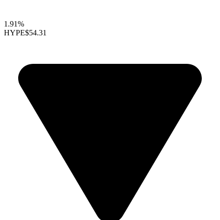
1.91%
HYPE
$54.31