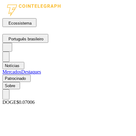
Ecossistema
Português brasileiro
Notícias
Mercados
Destaques
Patrocinado
Sobre
DOGE
$0.07006