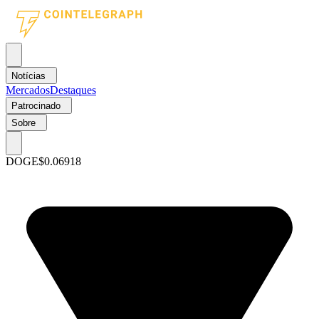
Notícias
Mercados
Destaques
Patrocinado
Sobre
DOGE
$0.06918