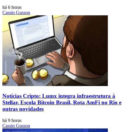
há 6 horas
Cassio Gusson
Notícias Cripto: Lumx integra infraestrutura à
Stellar, Escola Bitcoin Brasil, Rota AmFi no Rio e
outras novidades
há 9 horas
Cassio Gusson