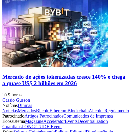
Mercado de ações tokenizadas cresce 140% e chega
a quase US$ 2 bilhões em 2026
há 9 horas
Cassio Gusson
Notícias
Últimas
Notícias
Mercados
Bitcoin
Ethereum
Blockchain
Altcoins
Regulamento
Patrocinado
Artigos Patrocinados
Comunicados de Imprensa
Ecossistema
Magazine
Accelerator
Events
Decentralization
Guardians
LONGITUDE Event
Sobre
Sobre a Cointelegraph
Política Editorial
Divulgação de